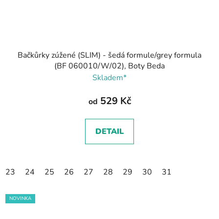
Bačkůrky zúžené (SLIM) - šedá formule/grey formula
(BF 060010/W/02), Boty Beda
Skladem*
529 Kč
od
DETAIL
23
24
25
26
27
28
29
30
31
NOVINKA