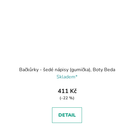
Bačkůrky - šedé nápisy (gumička), Boty Beda
Skladem*
411 Kč
(–22 %)
DETAIL