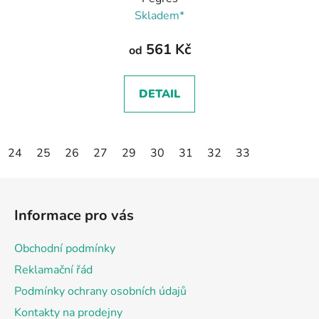
Skladem*
561 Kč
od
DETAIL
24
25
26
27
29
30
31
32
33
Z
á
Informace pro vás
p
a
Obchodní podmínky
t
Reklamační řád
í
Podmínky ochrany osobních údajů
Kontakty na prodejny