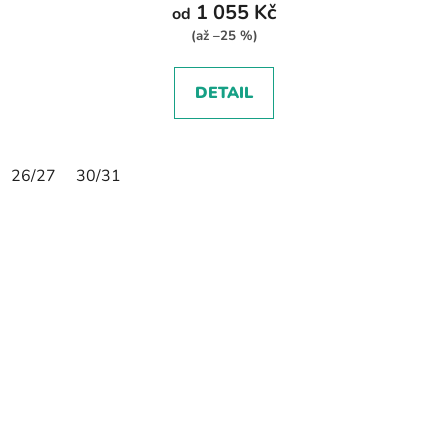
1 055 Kč
od
(až –25 %)
DETAIL
26/27
30/31