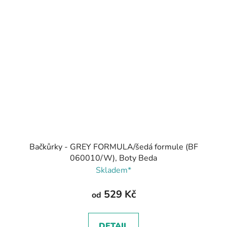
Bačkůrky - GREY FORMULA/šedá formule (BF
060010/W), Boty Beda
Skladem*
529 Kč
od
DETAIL