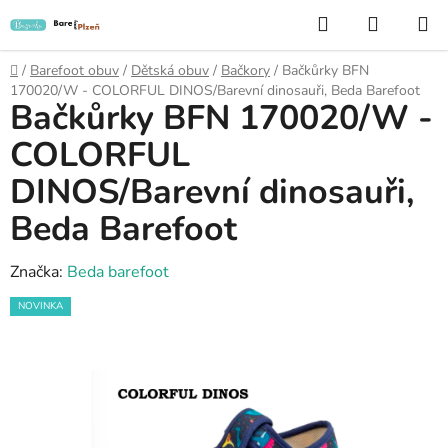
Přejít
Hledat
NÁKUP
na
KOŠÍK
obsah
Domů
/
Barefoot obuv
/
Dětská obuv
/
Bačkory
/
Bačkůrky BFN
170020/W - COLORFUL DINOS/Barevní dinosauři, Beda Barefoot
Bačkůrky BFN 170020/W -
COLORFUL
DINOS/Barevní dinosauři,
Beda Barefoot
Značka:
Beda barefoot
NOVINKA