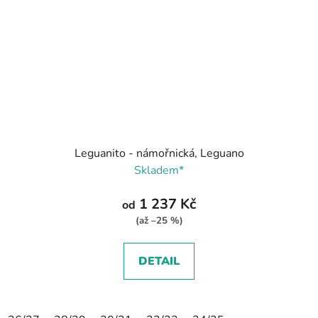
Leguanito - námořnická, Leguano
Skladem*
1 237 Kč
od
(až –25 %)
DETAIL