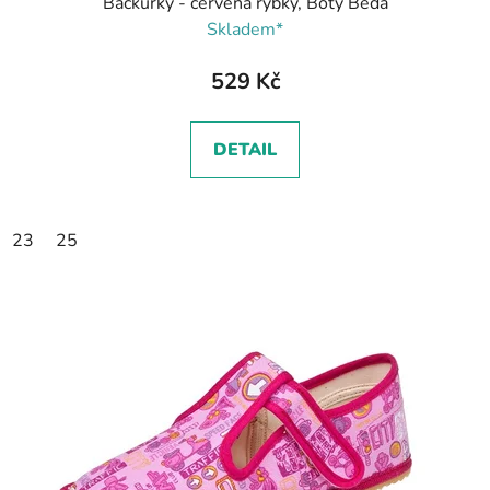
Bačkůrky - červená rybky, Boty Beda
Skladem*
529 Kč
DETAIL
23
25