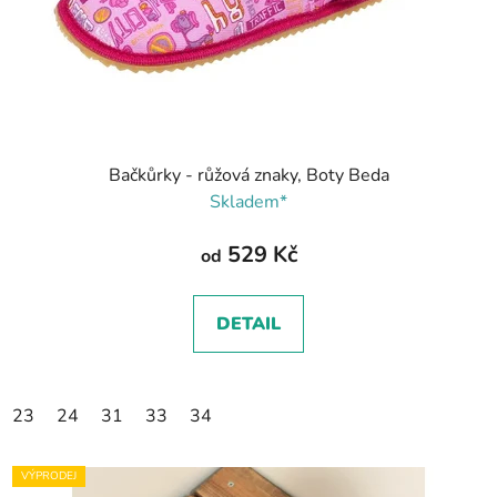
Bačkůrky - růžová znaky, Boty Beda
Skladem*
529 Kč
od
DETAIL
23
24
31
33
34
VÝPRODEJ