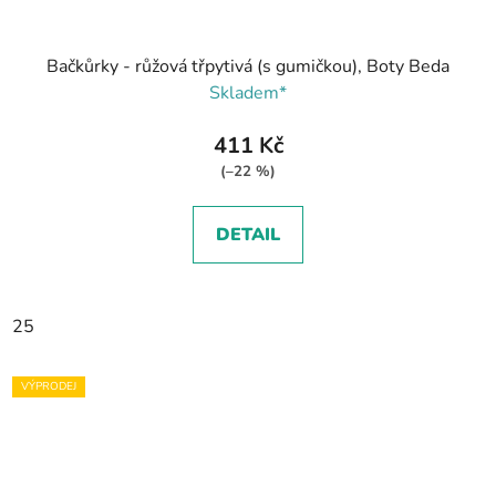
Bačkůrky - růžová třpytivá (s gumičkou), Boty Beda
Skladem*
411 Kč
(–22 %)
DETAIL
25
VÝPRODEJ