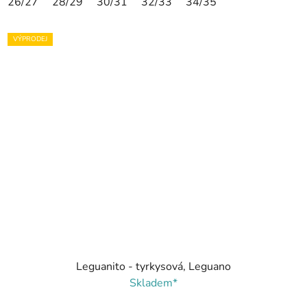
26/27
28/29
30/31
32/33
34/35
VÝPRODEJ
Leguanito - tyrkysová, Leguano
Skladem*