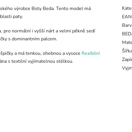
Kate
 českého výrobce Boty Beda. Tento model má
blasti paty.
EAN
Barv
 pro normální i vyšší nárt a velmi pěkně sedí
BED
ožičky s dominantním palcem.
Mate
Šířk
 špičky a má tenkou, ohebnou a vysoce
flexibilní
Zapí
na s textilní vyjímatelnou stélkou.
Vyjm