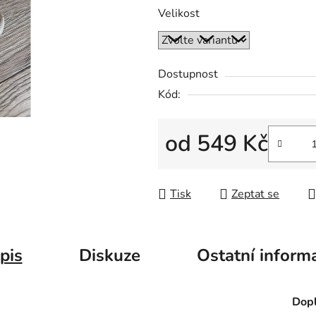
Velikost
Dostupnost
Kód:
od
549 Kč
Měrná cena:
Tisk
Zeptat se
pis
Diskuze
Ostatní inform
Dopl