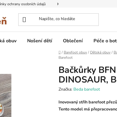
nky ochrany osobních údajů
Kontakty na prodejny
Doprava
ká obuv
Nošení dětí
Oblečení
Péče o bot
Domů
/
Barefoot obuv
/
Dětská obuv
/
B
Barefoot
Bačkůrky BFN
DINOSAUR, Be
Značka:
Beda barefoot
Inovovaný střih barefoot přez
Tento model má přepracovanou 