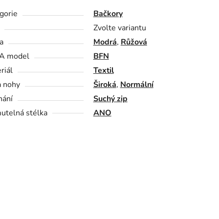
gorie
Bačkory
Zvolte variantu
a
Modrá
,
Růžová
A model
BFN
riál
Textil
a nohy
Široká
,
Normální
nání
Suchý zip
utelná stélka
ANO