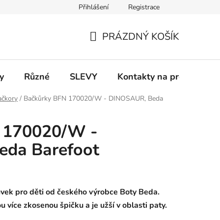
Přihlášení
Registrace
 a platba
Informace k on-line platbám
Odstoupení od smlou
PRÁZDNÝ KOŠÍK
NÁKUPNÍ
KOŠÍK
y
Různé
SLEVY
Kontakty na prodejny
ačkory
/
Bačkůrky BFN 170020/W - DINOSAUR, Beda
 170020/W -
da Barefoot
ůvek pro děti od českého výrobce Boty Beda.
více zkosenou špičku a je užší v oblasti paty.