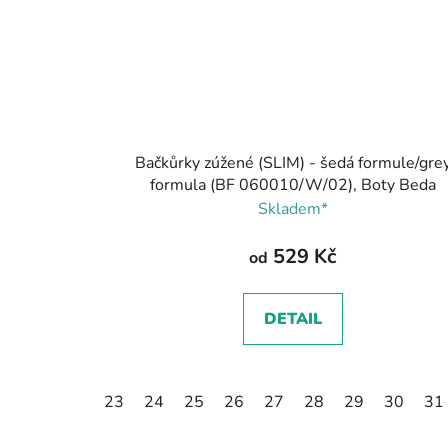
Bačkůrky zúžené (SLIM) - šedá formule/gre
formula (BF 060010/W/02), Boty Beda
Skladem*
529 Kč
od
DETAIL
23
24
25
26
27
28
29
30
31