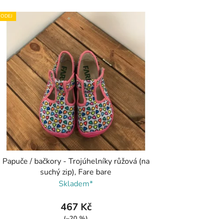
ODEJ
Papuče / bačkory - Trojúhelníky růžová (na
suchý zip), Fare bare
Skladem*
467 Kč
(–20 %)