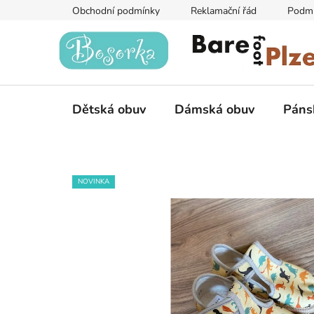
Přejít
Obchodní podmínky
Reklamační řád
Podmí
na
obsah
Dětská obuv
Dámská obuv
Páns
NOVINKA