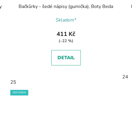
y
Bačkůrky - šedé nápisy (gumička), Boty Beda
Skladem*
411 Kč
(–22 %)
DETAIL
24
25
NOVINKA