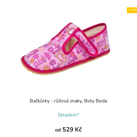
VÝPR
Bačkůrky - růžová znaky, Boty Beda
Skladem*
529 Kč
od