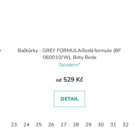
y
Bačkůrky - GREY FORMULA/šedá formule (BF
060010/W), Boty Beda
Skladem*
529 Kč
od
DETAIL
23
24
25
26
27
28
29
30
31
32
3