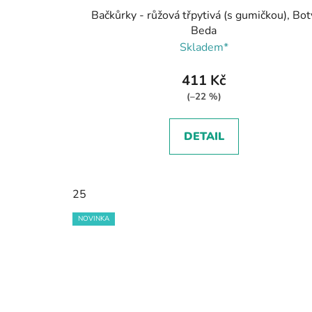
Bačkůrky - růžová třpytivá (s gumičkou), Bot
Beda
Skladem*
411 Kč
(–22 %)
DETAIL
25
NOVINKA