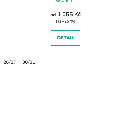
Skladem*
1 055 Kč
od
(až –25 %)
DETAIL
26/27
30/31