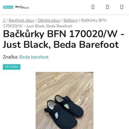
Přejít
Hledat
NÁKUP
na
KOŠÍK
obsah
Domů
/
Barefoot obuv
/
Dětská obuv
/
Bačkory
/
Bačkůrky BFN
170020/W - Just Black, Beda Barefoot
Bačkůrky BFN 170020/W -
Just Black, Beda Barefoot
Značka:
Beda barefoot
NOVINKA