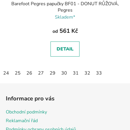
Barefoot Pegres papučky BF01 - DONUT RŮŽOVÁ,
Pegres
Skladem*
561 Kč
od
DETAIL
24
25
26
27
29
30
31
32
33
Z
á
Informace pro vás
p
a
Obchodní podmínky
t
Reklamační řád
í
Podmínky ochrany osobních údajů