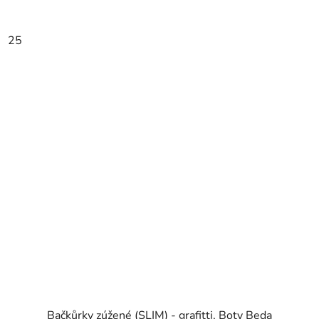
25
Bačkůrky zúžené (SLIM) - grafitti, Boty Beda