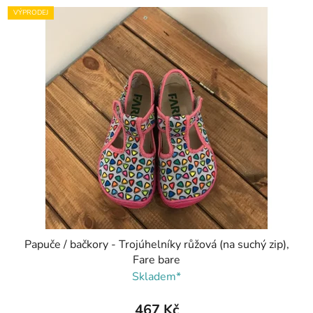
VÝPRODEJ
Papuče / bačkory - Trojúhelníky růžová (na suchý zip),
Fare bare
Skladem*
467 Kč