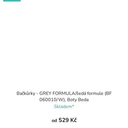
Bačkůrky - GREY FORMULA/šedá formule (BF
060010/W), Boty Beda
Skladem*
529 Kč
od