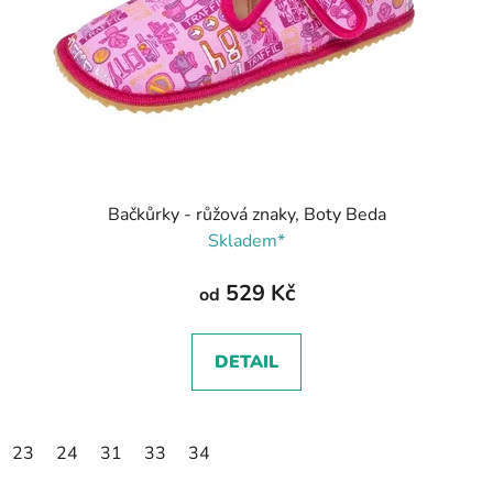
Bačkůrky - růžová znaky, Boty Beda
Skladem*
529 Kč
od
DETAIL
23
24
31
33
34