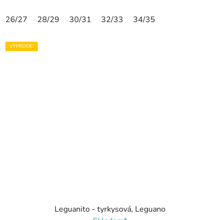
26/27
28/29
30/31
32/33
34/35
VÝPRODEJ
Leguanito - tyrkysová, Leguano