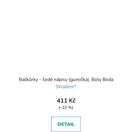
Bačkůrky - šedé nápisy (gumička), Boty Beda
Skladem*
411 Kč
(–22 %)
DETAIL