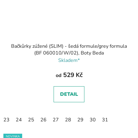
Bačkůrky zúžené (SLIM) - šedá formule/grey formula
(BF 060010/W/02), Boty Beda
Skladem*
529 Kč
od
DETAIL
23
24
25
26
27
28
29
30
31
NOVINKA