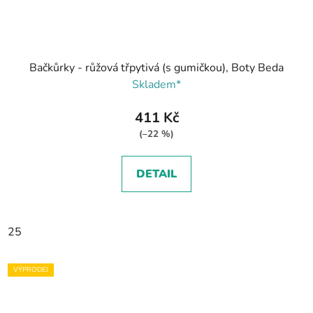
Bačkůrky - růžová třpytivá (s gumičkou), Boty Beda
Skladem*
411 Kč
(–22 %)
DETAIL
25
VÝPRODEJ