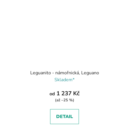
Leguanito - námořnická, Leguano
Skladem*
1 237 Kč
od
(až –25 %)
DETAIL