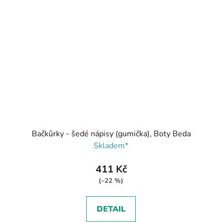
Bačkůrky - šedé nápisy (gumička), Boty Beda
Skladem*
411 Kč
(–22 %)
DETAIL