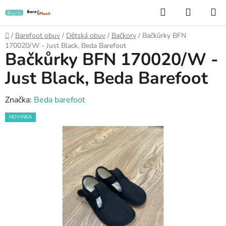
Přejít
Hledat
NÁKUP
na
KOŠÍK
obsah
Domů
/
Barefoot obuv
/
Dětská obuv
/
Bačkory
/
Bačkůrky BFN
170020/W - Just Black, Beda Barefoot
Bačkůrky BFN 170020/W -
Just Black, Beda Barefoot
Značka:
Beda barefoot
NOVINKA