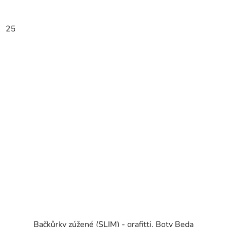
25
Bačkůrky zúžené (SLIM) - grafitti, Boty Beda