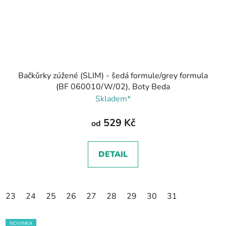
Bačkůrky zúžené (SLIM) - šedá formule/grey formula
(BF 060010/W/02), Boty Beda
Skladem*
529 Kč
od
DETAIL
23
24
25
26
27
28
29
30
31
NOVINKA