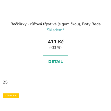
Bačkůrky - růžová třpytivá (s gumičkou), Boty Beda
Skladem*
411 Kč
(–22 %)
DETAIL
25
VÝPRODEJ