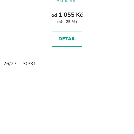
Skladem*
1 055 Kč
od
(až –25 %)
DETAIL
26/27
30/31