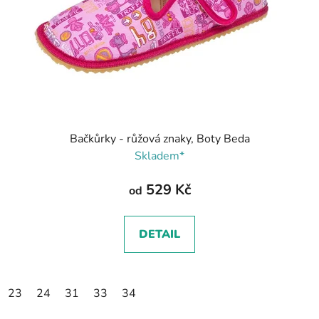
Bačkůrky - růžová znaky, Boty Beda
Skladem*
529 Kč
od
DETAIL
23
24
31
33
34