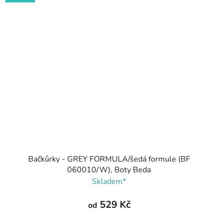
Bačkůrky - GREY FORMULA/šedá formule (BF
060010/W), Boty Beda
Skladem*
529 Kč
od