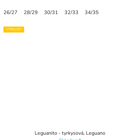
26/27
28/29
30/31
32/33
34/35
VÝPRODEJ
Leguanito - tyrkysová, Leguano