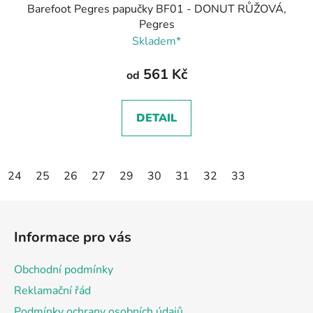
Barefoot Pegres papučky BF01 - DONUT RŮŽOVÁ,
Pegres
Skladem*
561 Kč
od
DETAIL
24
25
26
27
29
30
31
32
33
Z
á
Informace pro vás
p
a
Obchodní podmínky
t
Reklamační řád
í
Podmínky ochrany osobních údajů