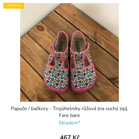
VÝPRODEJ
Papuče / bačkory - Trojúhelníky růžová (na suchý zip),
Fare bare
Skladem*
467 Kč