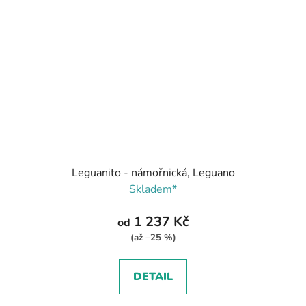
Leguanito - námořnická, Leguano
Skladem*
1 237 Kč
od
(až –25 %)
DETAIL