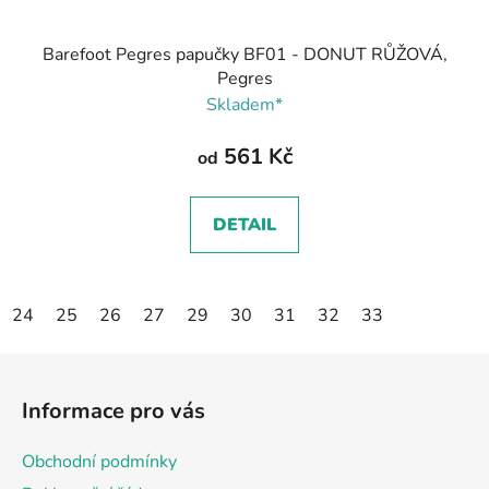
Barefoot Pegres papučky BF01 - DONUT RŮŽOVÁ,
Pegres
Skladem*
561 Kč
od
DETAIL
24
25
26
27
29
30
31
32
33
Z
á
Informace pro vás
p
a
Obchodní podmínky
t