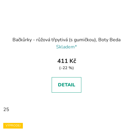
Bačkůrky - růžová třpytivá (s gumičkou), Boty Beda
Skladem*
411 Kč
(–22 %)
DETAIL
25
VÝPRODEJ