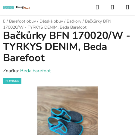
Přejít
Hledat
NÁKUP
na
KOŠÍK
obsah
Domů
/
Barefoot obuv
/
Dětská obuv
/
Bačkory
/
Bačkůrky BFN
170020/W - TYRKYS DENIM, Beda Barefoot
Bačkůrky BFN 170020/W -
TYRKYS DENIM, Beda
Barefoot
Značka:
Beda barefoot
NOVINKA