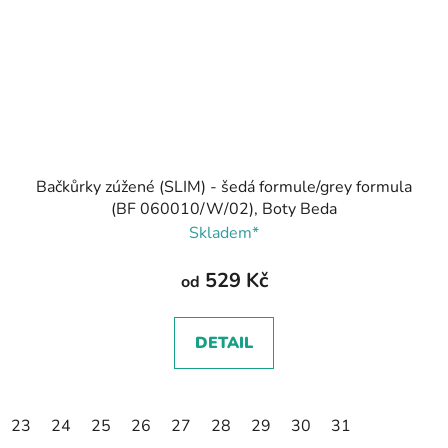
Bačkůrky zúžené (SLIM) - šedá formule/grey formula
(BF 060010/W/02), Boty Beda
Skladem*
529 Kč
od
DETAIL
23
24
25
26
27
28
29
30
31