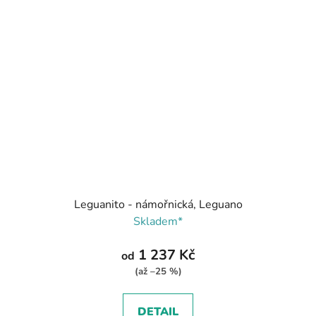
Leguanito - námořnická, Leguano
Skladem*
1 237 Kč
od
(až –25 %)
DETAIL