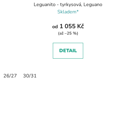
Leguanito - tyrkysová, Leguano
Skladem*
1 055 Kč
od
(až –25 %)
DETAIL
26/27
30/31