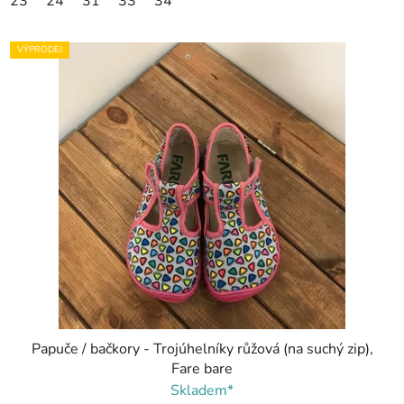
23
24
31
33
34
VÝPRODEJ
Papuče / bačkory - Trojúhelníky růžová (na suchý zip),
Fare bare
Skladem*