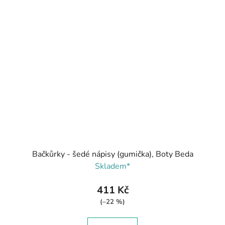
Bačkůrky - šedé nápisy (gumička), Boty Beda
Skladem*
411 Kč
(–22 %)