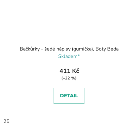
Bačkůrky - šedé nápisy (gumička), Boty Beda
Skladem*
411 Kč
(–22 %)
DETAIL
25