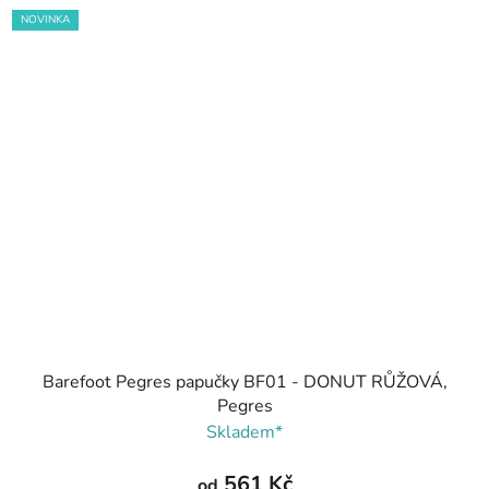
NOVINKA
Barefoot Pegres papučky BF01 - DONUT RŮŽOVÁ,
Pegres
Skladem*
561 Kč
od