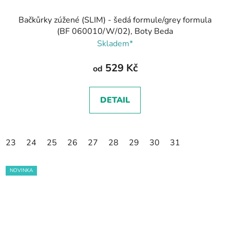
Bačkůrky zúžené (SLIM) - šedá formule/grey formula
(BF 060010/W/02), Boty Beda
Skladem*
529 Kč
od
DETAIL
23
24
25
26
27
28
29
30
31
NOVINKA