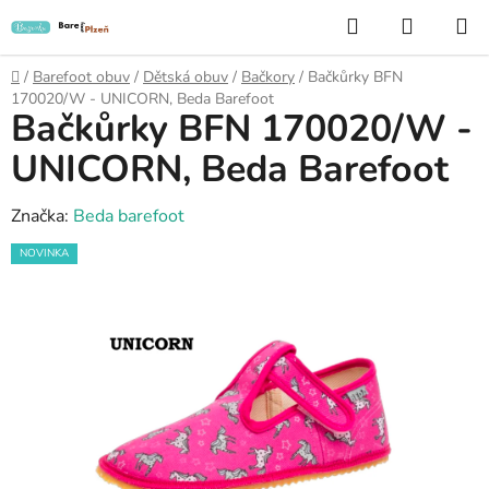
Přejít
Hledat
NÁKUP
na
KOŠÍK
obsah
Domů
/
Barefoot obuv
/
Dětská obuv
/
Bačkory
/
Bačkůrky BFN
170020/W - UNICORN, Beda Barefoot
Bačkůrky BFN 170020/W -
UNICORN, Beda Barefoot
Značka:
Beda barefoot
NOVINKA