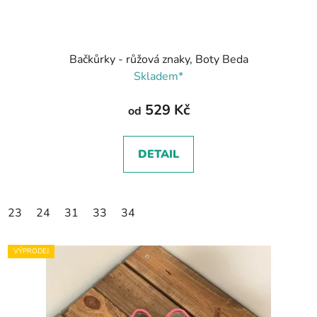
Bačkůrky - růžová znaky, Boty Beda
Skladem*
529 Kč
od
DETAIL
23
24
31
33
34
VÝPRODEJ