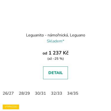
Leguanito - námořnická, Leguano
Skladem*
1 237 Kč
od
(až –25 %)
DETAIL
26/27
28/29
30/31
32/33
34/35
VÝPRODEJ