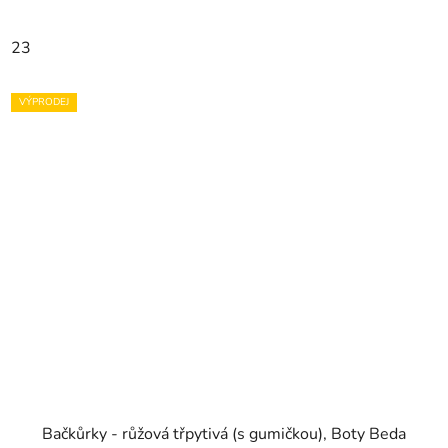
23
VÝPRODEJ
Bačkůrky - růžová třpytivá (s gumičkou), Boty Beda