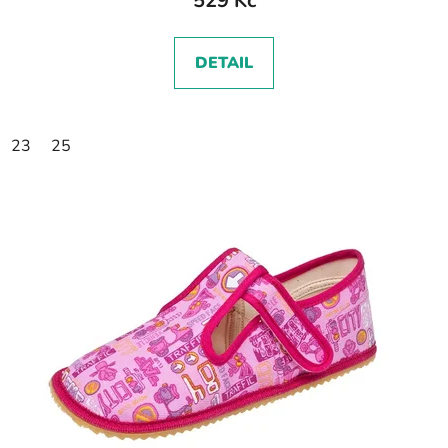
529 Kč
DETAIL
23
25