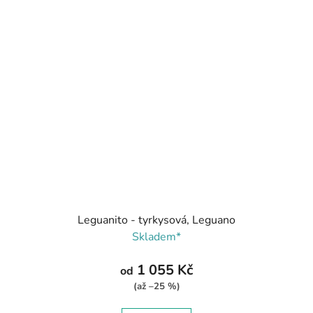
Leguanito - tyrkysová, Leguano
Skladem*
1 055 Kč
od
(až –25 %)