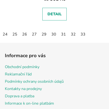
DETAIL
24
25
26
27
29
30
31
32
33
Z
á
Informace pro vás
p
a
Obchodní podmínky
t
Reklamační řád
í
Podmínky ochrany osobních údajů
Kontakty na prodejny
Doprava a platba
Informace k on-line platbám