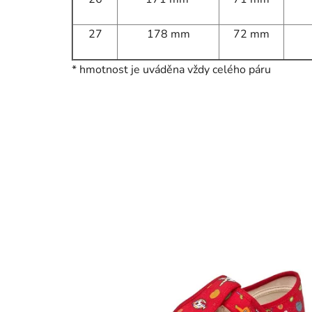
27
178 mm
72 mm
* hmotnost je uváděna vždy celého páru