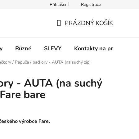
Přihlášení
Registrace
 a platba
Informace k on-line platbám
Odstoupení od smlou
PRÁZDNÝ KOŠÍK
NÁKUPNÍ
KOŠÍK
y
Různé
SLEVY
Kontakty na prodejny
ačkory
/
Papuče / bačkory - AUTA (na suchý zip)
ory - AUTA (na suchý
 Fare bare
 českého výrobce Fare.