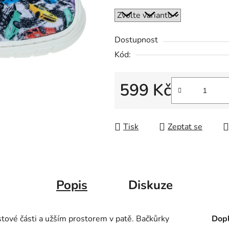
Dostupnost
Kód:
599 Kč
Měrná cena:
Tisk
Zeptat se
Popis
Diskuze
ové části a užším prostorem v patě. Bačkůrky
Dopl