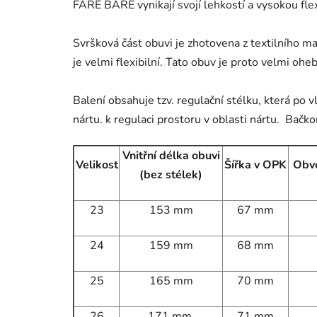
FARE BARE vynikají svojí lehkostí a vysokou flex
Svršková část obuvi je zhotovena z textilního m
je velmi flexibilní. Tato obuv je proto velmi ohe
Balení obsahuje tzv. regulační stélku, která po 
nártu. k regulaci prostoru v oblasti nártu. Bač
Vnitřní délka obuvi
Velikost
Šířka v OPK
Obvo
(bez stélek)
23
153 mm
67 mm
24
159 mm
68 mm
25
165 mm
70 mm
26
171 mm
71 mm