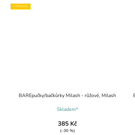
VÝPRODEJ
BAREpučky/bačkůrky Milash - růžové, Milash
Skladem*
385 Kč
(–30 %)