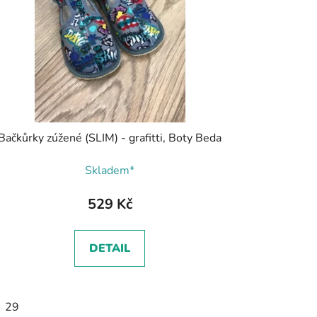
Bačkůrky zúžené (SLIM) - grafitti, Boty Beda
Skladem*
529 Kč
DETAIL
3
29
34
35
36