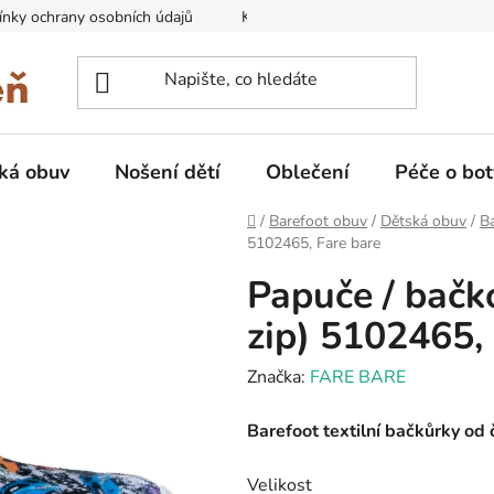
nky ochrany osobních údajů
Kontakty na prodejny
Doprava
ká obuv
Nošení dětí
Oblečení
Péče o bot
Domů
/
Barefoot obuv
/
Dětská obuv
/
B
5102465, Fare bare
Papuče / bačk
zip) 5102465,
Značka:
FARE BARE
Barefoot textilní bačkůrky od
Velikost