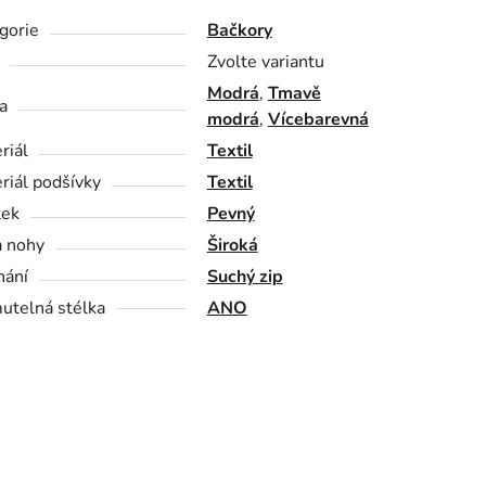
gorie
Bačkory
Zvolte variantu
Modrá
,
Tmavě
a
modrá
,
Vícebarevná
riál
Textil
riál podšívky
Textil
tek
Pevný
a nohy
Široká
nání
Suchý zip
utelná stélka
ANO