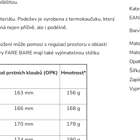
ibilitou.
Kate
EAN
ateriálu. Podešev je vyrobena z termokaučuku, který
bná nejen příčně, ale i podélně.
Barv
Mate
vložení může pomoci s regulací prostoru v oblasti
Mate
kory FARE BARE mají také vyjímatelnou stélku
Opa
Šířk
d prstních kloubů (OPK)
Hmotnost*
Zapí
Vyjm
163 mm
156 g
166 mm
168 g
170 mm
178 g
174 mm
190 g