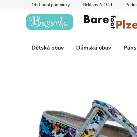
Přejít
Obchodní podmínky
Reklamační řád
Podmí
na
obsah
Dětská obuv
Dámská obuv
Páns