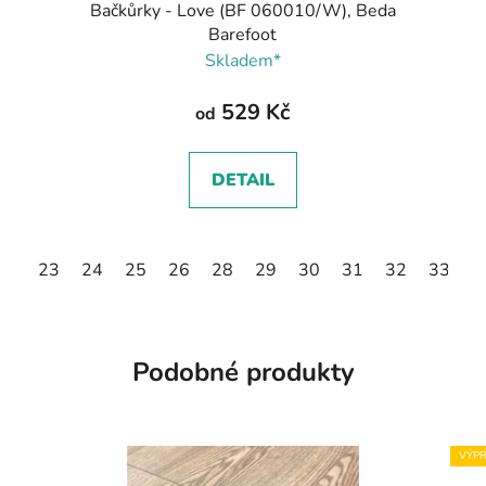
Bačkůrky - Love (BF 060010/W), Beda
Barefoot
Skladem*
529 Kč
od
DETAIL
23
24
25
26
28
29
30
31
32
33
3
Podobné produkty
VÝPR