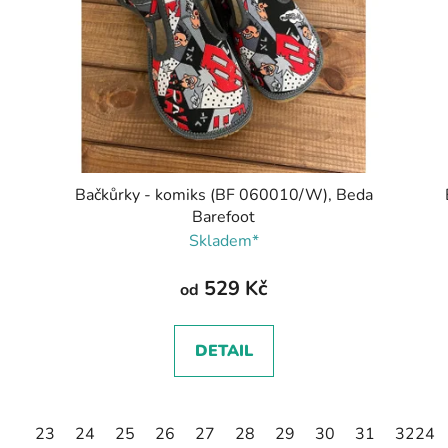
Bačkůrky - komiks (BF 060010/W), Beda
Barefoot
Skladem*
529 Kč
od
DETAIL
23
24
25
26
27
28
29
30
31
32
24
3