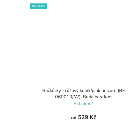
NOVINKA
Bačkůrky - růžový koník/pink unicorn (BF
060010/W), Beda barefoot
Skladem*
529 Kč
od