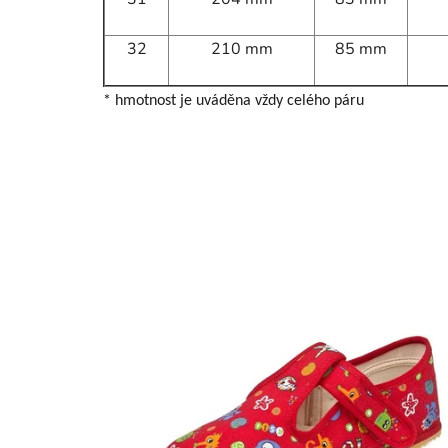
32
210 mm
85 mm
* hmotnost je uváděna vždy celého páru