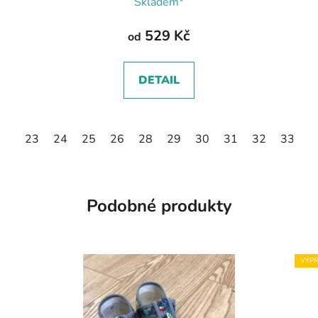
Skladem*
529 Kč
od
DETAIL
23
24
25
26
28
29
30
31
32
33
3
Podobné produkty
VÝPR