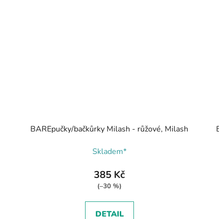
BAREpučky/bačkůrky Milash - růžové, Milash
Skladem*
385 Kč
(–30 %)
DETAIL