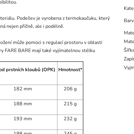
ibilitou.
Kate
ateriálu. Podešev je vyrobena z termokaučuku, který
Barv
bná nejen příčně, ale i podélně.
Mate
Mate
vložení může pomoci s regulací prostoru v oblasti
Šířk
kory FARE BARE mají také vyjímatelnou stélku
Zapí
Vyjm
d prstních kloubů (OPK)
Hmotnost*
182 mm
206 g
188 mm
215 g
193 mm
232 g
198 mm
245 g