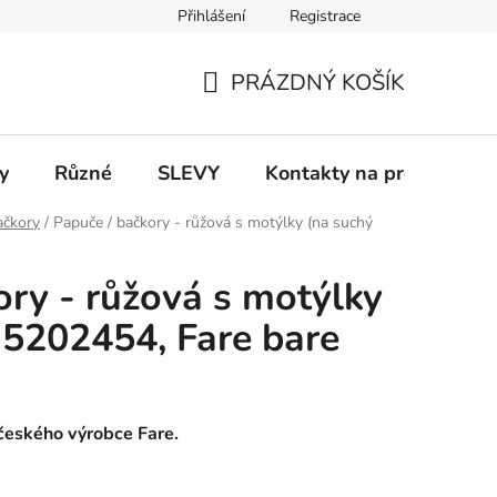
Přihlášení
Registrace
 a platba
Informace k on-line platbám
Odstoupení od smlou
PRÁZDNÝ KOŠÍK
NÁKUPNÍ
KOŠÍK
y
Různé
SLEVY
Kontakty na prodejny
ačkory
/
Papuče / bačkory - růžová s motýlky (na suchý
ory - růžová s motýlky
) 5202454, Fare bare
 českého výrobce Fare.