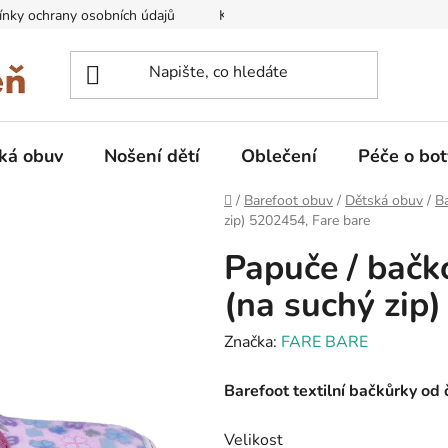
nky ochrany osobních údajů
Kontakty na prodejny
Doprava
ká obuv
Nošení dětí
Oblečení
Péče o bot
Domů
/
Barefoot obuv
/
Dětská obuv
/
B
zip) 5202454, Fare bare
Papuče / bačk
(na suchý zip
Značka:
FARE BARE
Barefoot textilní bačkůrky od
Velikost