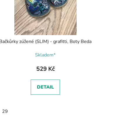
Bačkůrky zúžené (SLIM) - grafitti, Boty Beda
Skladem*
529 Kč
DETAIL
3
29
34
35
36