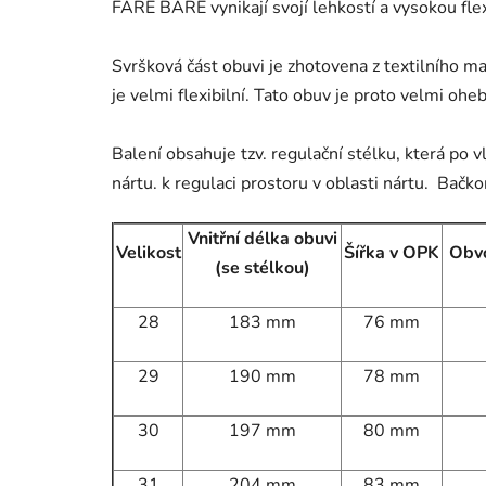
FARE BARE vynikají svojí lehkostí a vysokou flex
Svršková část obuvi je zhotovena z textilního m
je velmi flexibilní. Tato obuv je proto velmi ohe
Balení obsahuje tzv. regulační stélku, která po 
nártu. k regulaci prostoru v oblasti nártu. Bač
Vnitřní délka obuvi
Velikost
Šířka v OPK
Obvo
(se stélkou)
28
183 mm
76 mm
29
190 mm
78 mm
30
197 mm
80 mm
31
204 mm
83 mm