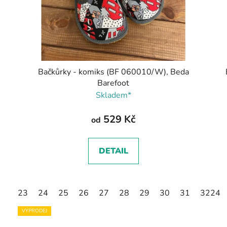
Bačkůrky - komiks (BF 060010/W), Beda
Barefoot
Skladem*
529 Kč
od
DETAIL
23
24
25
26
27
28
29
30
31
32
24
3
VÝPRODEJ