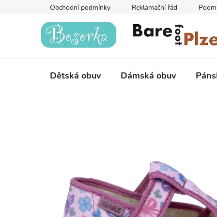
Přejít
Obchodní podmínky
Reklamační řád
Podmí
na
obsah
Dětská obuv
Dámská obuv
Páns