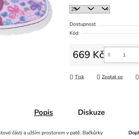
Dostupnost
Kód:
669 Kč
Měrná cena:
Tisk
Zeptat se
Popis
Diskuze
ové části a užším prostorem v patě. Bačkůrky
Dopl