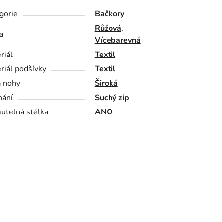
gorie
Bačkory
Růžová
,
a
Vícebarevná
riál
Textil
riál podšívky
Textil
a nohy
Široká
nání
Suchý zip
utelná stélka
ANO