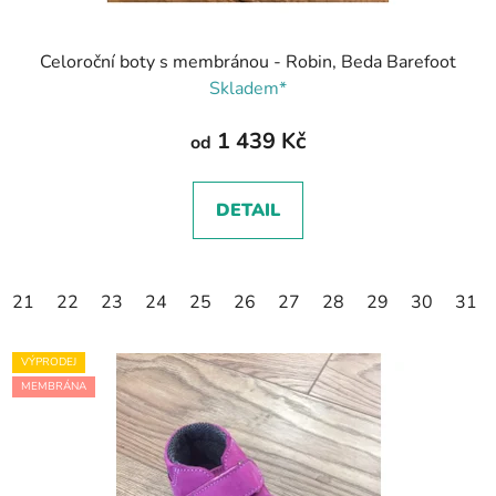
Celoroční boty s membránou - Robin, Beda Barefoot
Skladem*
1 439 Kč
od
DETAIL
21
22
23
24
25
26
27
28
29
30
31
VÝPRODEJ
MEMBRÁNA