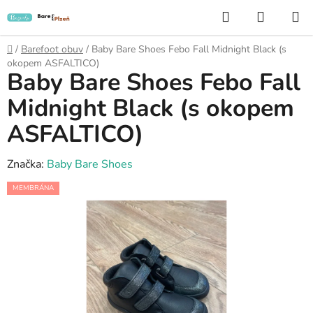
Přejít
Hledat
NÁKUP
na
KOŠÍK
obsah
Domů
/
Barefoot obuv
/
Baby Bare Shoes Febo Fall Midnight Black (s
okopem ASFALTICO)
Baby Bare Shoes Febo Fall
Midnight Black (s okopem
ASFALTICO)
Značka:
Baby Bare Shoes
MEMBRÁNA