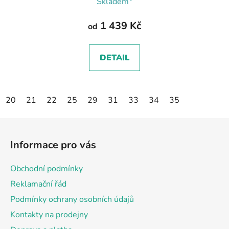
Skladem*
1 439 Kč
od
DETAIL
20
21
22
25
29
31
33
34
35
Z
á
Informace pro vás
p
a
Obchodní podmínky
t
Reklamační řád
í
Podmínky ochrany osobních údajů
Kontakty na prodejny