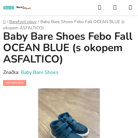
Přejít
Hledat
NÁKUP
na
KOŠÍK
obsah
Domů
/
Barefoot obuv
/
Baby Bare Shoes Febo Fall OCEAN BLUE (s
okopem ASFALTICO)
Baby Bare Shoes Febo Fall
OCEAN BLUE (s okopem
ASFALTICO)
Značka:
Baby Bare Shoes
MEMBRÁNA