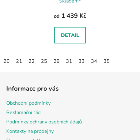
Skladem*
1 439 Kč
od
DETAIL
20
21
22
25
29
31
33
34
35
Z
á
Informace pro vás
p
a
Obchodní podmínky
t
Reklamační řád
í
Podmínky ochrany osobních údajů
Kontakty na prodejny