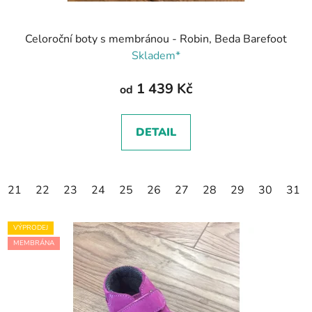
Celoroční boty s membránou - Robin, Beda Barefoot
Skladem*
1 439 Kč
od
DETAIL
21
22
23
24
25
26
27
28
29
30
31
VÝPRODEJ
MEMBRÁNA