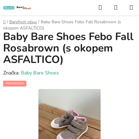
Přejít
Hledat
NÁKUP
na
KOŠÍK
obsah
Domů
/
Barefoot obuv
/
Baby Bare Shoes Febo Fall Rosabrown (s
okopem ASFALTICO)
Baby Bare Shoes Febo Fall
Rosabrown (s okopem
ASFALTICO)
Značka:
Baby Bare Shoes
MEMBRÁNA