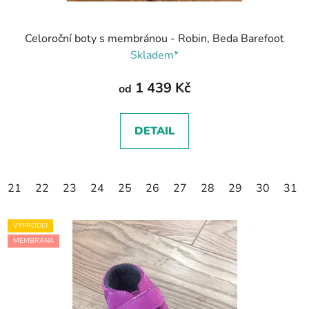
Celoroční boty s membránou - Robin, Beda Barefoot
Skladem*
1 439 Kč
od
DETAIL
21
22
23
24
25
26
27
28
29
30
31
VÝPRODEJ
MEMBRÁNA