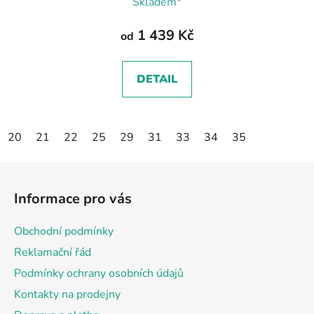
Skladem*
1 439 Kč
od
DETAIL
20
21
22
25
29
31
33
34
35
Z
á
Informace pro vás
p
a
Obchodní podmínky
t
Reklamační řád
í
Podmínky ochrany osobních údajů
Kontakty na prodejny