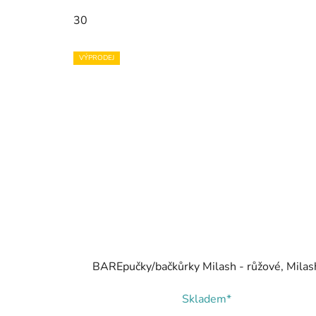
30
VÝPRODEJ
BAREpučky/bačkůrky Milash - růžové, Milas
Skladem*