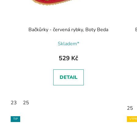
Bačkůrky - červená rybky, Boty Beda
Skladem*
529 Kč
DETAIL
23
25
25
TIP
VÝPR