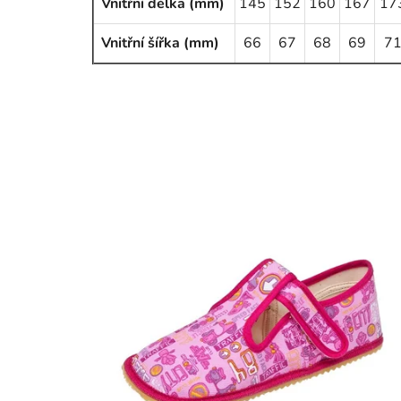
Vnitřní délka (mm)
145
152
160
167
17
Vnitřní šířka (mm)
66
67
68
69
7