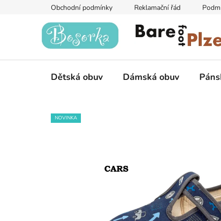
Přejít
Obchodní podmínky
Reklamační řád
Podmí
na
obsah
Dětská obuv
Dámská obuv
Páns
NOVINKA