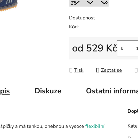
Dostupnost
Kód:
od
529 Kč
Měrná cena:
Tisk
Zeptat se
pis
Diskuze
Ostatní inform
Dopl
Kate
 špičky a má tenkou, ohebnou a vysoce
flexibilní