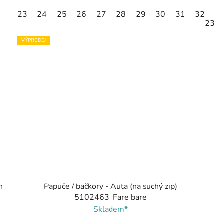
23
24
25
26
27
28
29
30
31
32
3
23
VÝPRODEJ
h
Papuče / bačkory - Auta (na suchý zip)
5102463, Fare bare
Skladem*