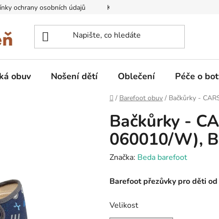
nky ochrany osobních údajů
Kontakty na prodejny
Doprava
ká obuv
Nošení dětí
Oblečení
Péče o bot
Domů
/
Barefoot obuv
/
Bačkůrky - CARS
Bačkůrky - CA
060010/W), B
Značka:
Beda barefoot
Barefoot přezůvky pro děti o
Velikost