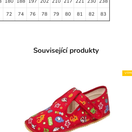
3
180
188
197
202
210
217
221
230
238
1
72
74
76
78
79
80
81
82
83
Související produkty
VÝPR