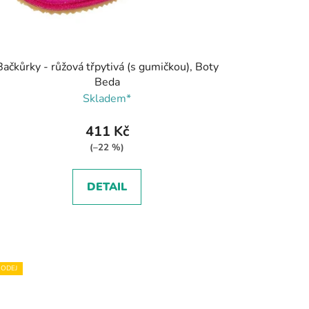
Bačkůrky - růžová třpytivá (s gumičkou), Boty
Beda
Skladem*
411 Kč
(–22 %)
DETAIL
ODEJ