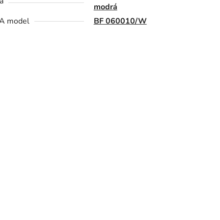
a
modrá
A model
BF 060010/W