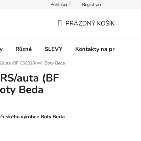
Přihlášení
Registrace
 a platba
Informace k on-line platbám
Odstoupení od smlou
PRÁZDNÝ KOŠÍK
NÁKUPNÍ
KOŠÍK
y
Různé
SLEVY
Kontakty na prodejny
/auta (BF 060010/W), Boty Beda
RS/auta (BF
oty Beda
d českého výrobce Boty Beda