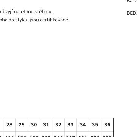
Barv
ní vyjímatelnou stélkou.
BED
oha do styku, jsou certifikované.
7
28
29
30
31
32
33
34
35
36