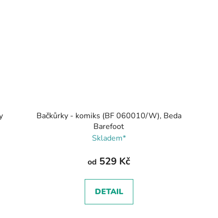
y
Bačkůrky - komiks (BF 060010/W), Beda
Barefoot
Skladem*
529 Kč
od
DETAIL