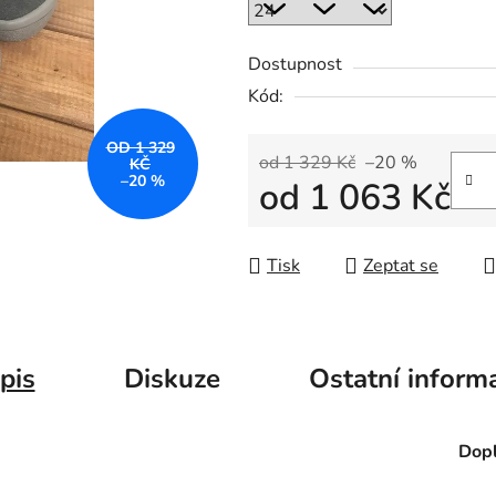
Dostupnost
Kód:
OD 1 329
od 1 329 Kč
–20 %
KČ
–20 %
od
1 063 Kč
Měrná cena:
Tisk
Zeptat se
pis
Diskuze
Ostatní inform
Dopl