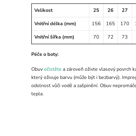
Velikost
25
26
27
Vnitřní délka (mm)
156
165
170
Vnitřní šířka (mm)
70
72
73
Péče o boty:
Obuv
očistěte
a zároveň oživte vlasový povrch k
který oživuje barvu (může být i bezbarvý). Impr
odolnost vůči vodě a zašpinění. Obuv nepromáče
tepla.