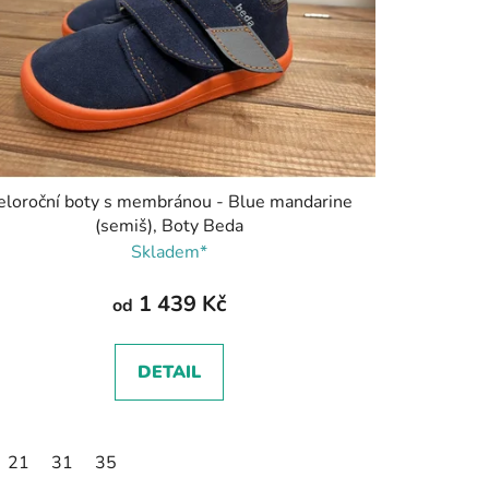
eloroční boty s membránou - Blue mandarine
(semiš), Boty Beda
Skladem*
1 439 Kč
od
DETAIL
21
31
35
2
33
34
35