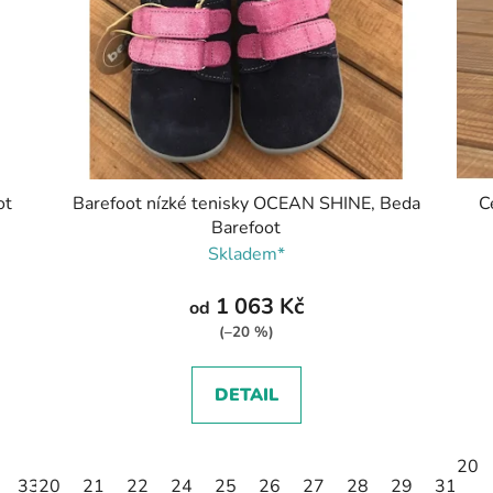
ot
Barefoot nízké tenisky OCEAN SHINE, Beda
C
Barefoot
Skladem*
1 063 Kč
od
(–20 %)
DETAIL
20
33
20
21
22
24
25
26
27
28
29
31
3