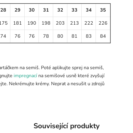
28
29
30
31
32
33
34
35
175
181
190
198
203
213
222
226
74
76
76
78
80
81
83
84
artáčkem na semiš. Poté aplikujte sprej na semiš,
egnujte
impregnací
na semišové usně které zvyšují
jte. Nekrémujte krémy. Neprat a nesušit u zdrojů
Související produkty