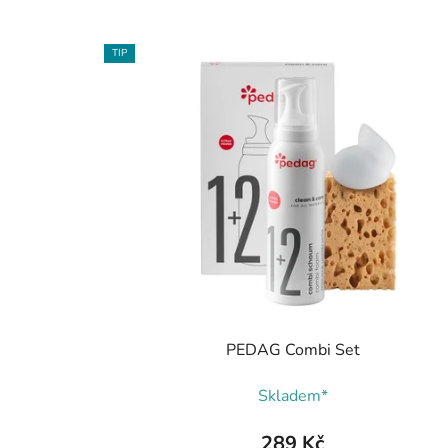
TIP
PEDAG Combi Set
Skladem*
289 Kč