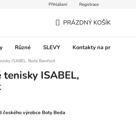
Přihlášení
Registrace
 a platba
Informace k on-line platbám
Odstoupení od smlou
PRÁZDNÝ KOŠÍK
NÁKUPNÍ
KOŠÍK
y
Různé
SLEVY
Kontakty na prodejny
tenisky ISABEL, Beda Barefoot
é tenisky ISABEL,
t
od českého výrobce Boty Beda