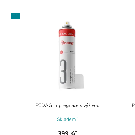
TIP
PEDAG Impregnace s výživou
P
Skladem*
399 Kč