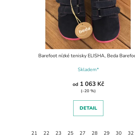
Barefoot nízké tenisky ELISHA, Beda Barefo
Skladem*
1 063 Kč
od
(–20 %)
DETAIL
21
22
23
25
27
28
29
30
32