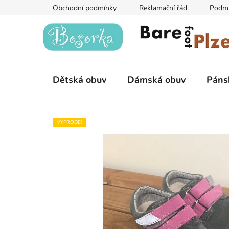
Přejít
Obchodní podmínky
Reklamační řád
Podmí
na
obsah
Dětská obuv
Dámská obuv
Páns
VÝPRODEJ