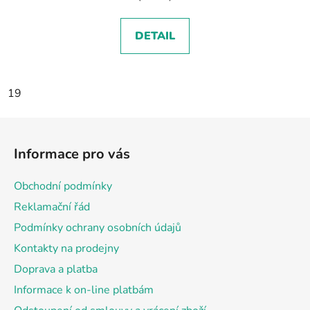
DETAIL
19
Z
á
Informace pro vás
p
a
Obchodní podmínky
t
Reklamační řád
í
Podmínky ochrany osobních údajů
Kontakty na prodejny
Doprava a platba
Informace k on-line platbám