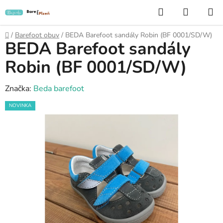
Přejít
Hledat
NÁKUP
na
KOŠÍK
obsah
Domů
/
Barefoot obuv
/
BEDA Barefoot sandály Robin (BF 0001/SD/W)
BEDA Barefoot sandály
Robin (BF 0001/SD/W)
Značka:
Beda barefoot
NOVINKA