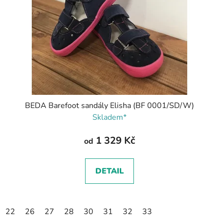
BEDA Barefoot sandály Elisha (BF 0001/SD/W)
Skladem*
1 329 Kč
od
DETAIL
22
26
27
28
30
31
32
33