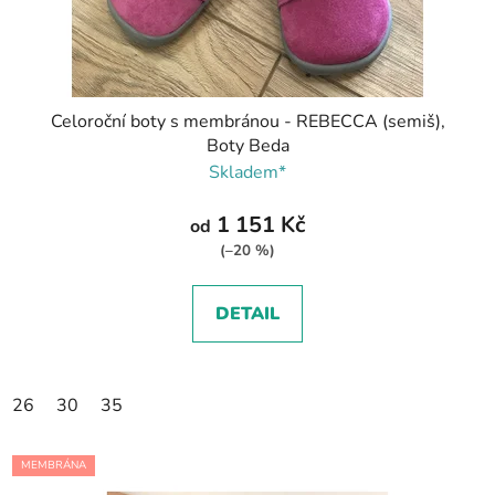
Celoroční boty s membránou - REBECCA (semiš),
Boty Beda
Skladem*
1 151 Kč
od
(–20 %)
DETAIL
26
30
35
MEMBRÁNA