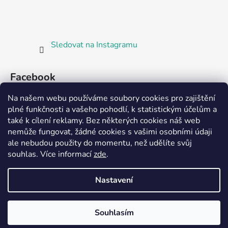
Sledovat na Instagramu
Facebook
Na našem webu používáme soubory cookies pro zajištění
plné funkčnosti a vašeho pohodlí, k statistickým účelům a
také k cílení reklamy. Bez některých cookies náš web
nemůže fungovat, žádné cookies s vašimi osobními údaji
ale nebudou použity do momentu, než udělíte svůj
Partnerská prodejna Barefoot Plzeň
souhlas
.
Více informací
zde
.
Nastavení
Vytvořil Shoptet
Souhlasím
Copyright 2026
Bosorka Plzeň
. Všechna práva
vyhrazena.