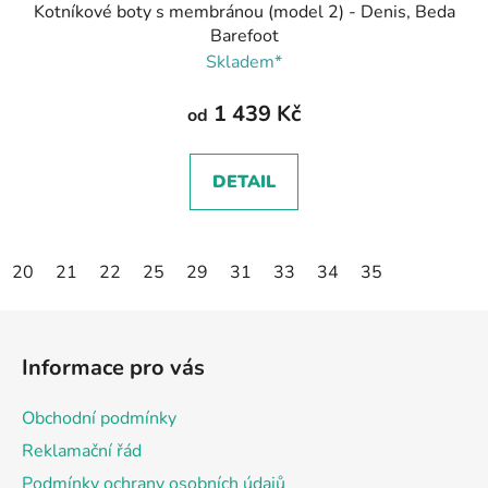
Kotníkové boty s membránou (model 2) - Denis, Beda
Barefoot
Skladem*
1 439 Kč
od
DETAIL
20
21
22
25
29
31
33
34
35
Z
á
Informace pro vás
p
a
Obchodní podmínky
t
Reklamační řád
í
Podmínky ochrany osobních údajů