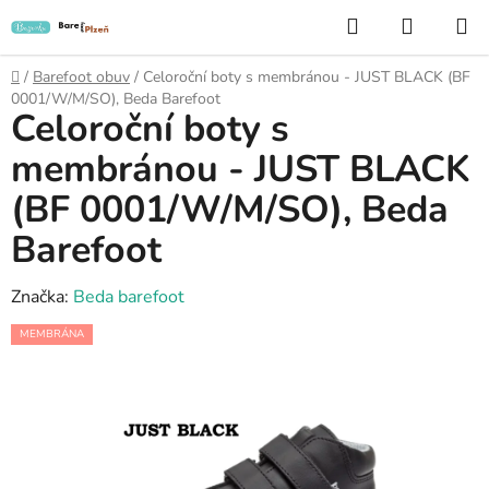
Přejít
Hledat
NÁKUP
na
KOŠÍK
obsah
Domů
/
Barefoot obuv
/
Celoroční boty s membránou - JUST BLACK (BF
0001/W/M/SO), Beda Barefoot
Celoroční boty s
membránou - JUST BLACK
(BF 0001/W/M/SO), Beda
Barefoot
Značka:
Beda barefoot
MEMBRÁNA