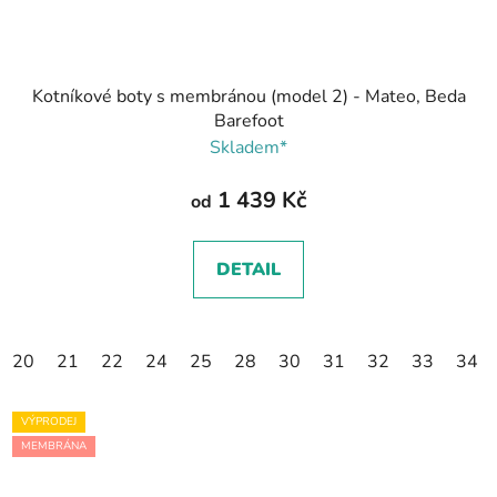
Kotníkové boty s membránou (model 2) - Mateo, Beda
Barefoot
Skladem*
1 439 Kč
od
DETAIL
20
21
22
24
25
28
30
31
32
33
34
VÝPRODEJ
MEMBRÁNA