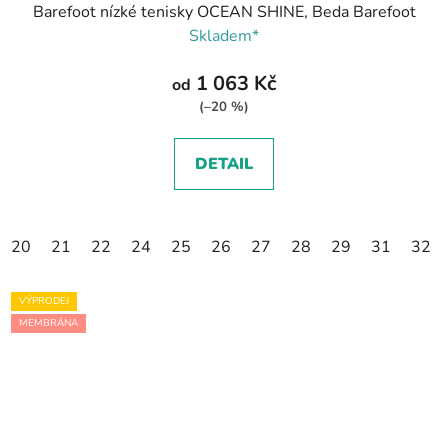
Barefoot nízké tenisky OCEAN SHINE, Beda Barefoot
Skladem*
1 063 Kč
od
(–20 %)
DETAIL
20
21
22
24
25
26
27
28
29
31
32
VÝPRODEJ
MEMBRÁNA