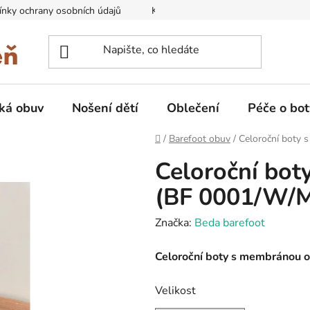
nky ochrany osobních údajů
Kontakty na prodejny
Doprava
ká obuv
Nošení dětí
Oblečení
Péče o bot
Domů
/
Barefoot obuv
/
Celoroční boty
Celoroční bo
(BF 0001/W/M
Značka:
Beda barefoot
Celoroční boty s membránou 
Velikost