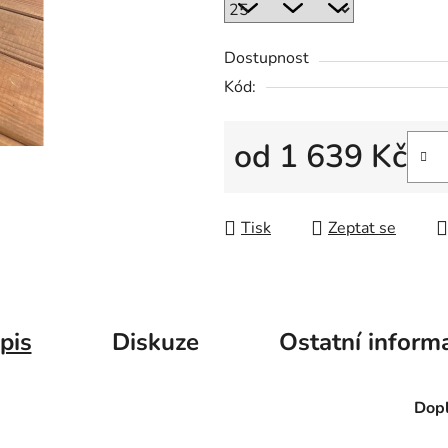
Dostupnost
Kód:
od
1 639 Kč
Měrná cena:
Tisk
Zeptat se
pis
Diskuze
Ostatní inform
Dopl