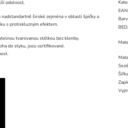
Kate
ší odolnost.
EAN
nadstandartně široké zejména v oblasti špičky a
Barv
ku s protiskluzným efektem.
BED
utelnou tvarovanou stélkou bez klenby.
Mate
oha do styku, jsou certifikované.
nost.
Mate
Sez
Šířk
Zapí
Vyjm