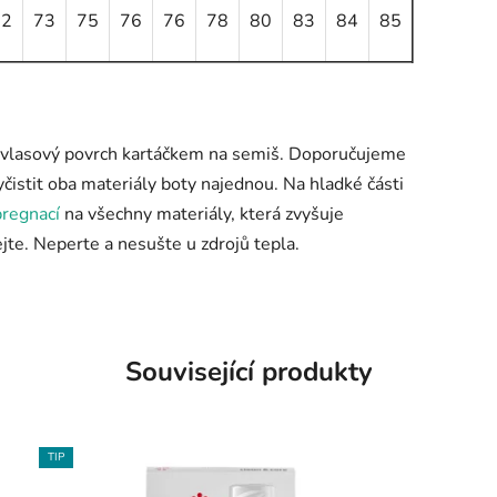
72
73
75
76
76
78
80
83
84
85
te vlasový povrch kartáčkem na semiš. Doporučujeme
čistit oba materiály boty najednou. Na hladké části
regnací
na všechny materiály, která zvyšuje
te. Neperte a nesušte u zdrojů tepla.
Související produkty
TIP