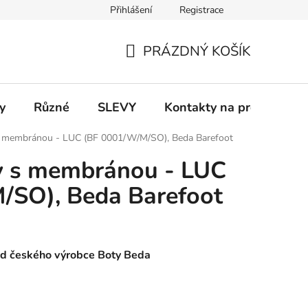
Přihlášení
Registrace
 a platba
Informace k on-line platbám
Odstoupení od smlou
PRÁZDNÝ KOŠÍK
NÁKUPNÍ
KOŠÍK
y
Různé
SLEVY
Kontakty na prodejny
 s membránou - LUC (BF 0001/W/M/SO), Beda Barefoot
ty s membránou - LUC
/SO), Beda Barefoot
od českého výrobce Boty Beda