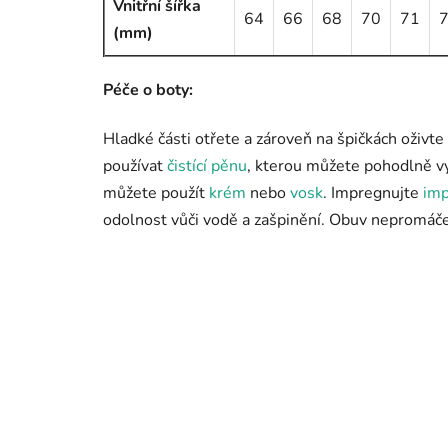
Vnitřní šířka
64
66
68
70
71
(mm)
Péče o boty:
Hladké části otřete a zároveň na špičkách oživ
používat
čistící pěnu
, kterou můžete pohodlně vy
můžete použít
krém
nebo
vosk
. Impregnujte
imp
odolnost vůči vodě a zašpinění. Obuv nepromáčej