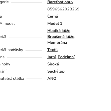
gorie
Barefoot obuv
8596562028269
a
Černá
A model
Model 1
Hladká kůže
,
riál
Broušená kůže
,
Membrána
riál podšívky
Textil
óna
Jarní
,
Podzimní
a nohy
Široká
nání
Suchý zip
utelná stélka
ANO