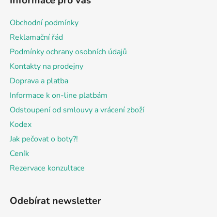
Informace pro vás
p
a
Obchodní podmínky
t
Reklamační řád
í
Podmínky ochrany osobních údajů
Kontakty na prodejny
Doprava a platba
Informace k on-line platbám
Odstoupení od smlouvy a vrácení zboží
Kodex
Jak pečovat o boty?!
Ceník
Rezervace konzultace
Odebírat newsletter