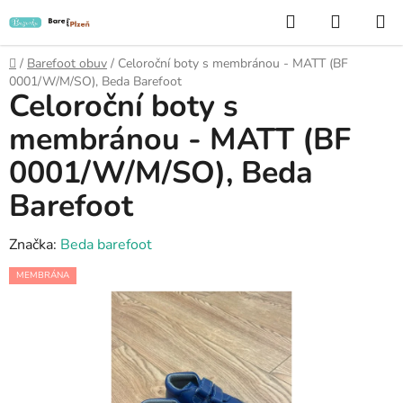
Přejít
Hledat
NÁKUP
na
KOŠÍK
obsah
Domů
/
Barefoot obuv
/
Celoroční boty s membránou - MATT (BF
0001/W/M/SO), Beda Barefoot
Celoroční boty s
membránou - MATT (BF
0001/W/M/SO), Beda
Barefoot
Značka:
Beda barefoot
MEMBRÁNA