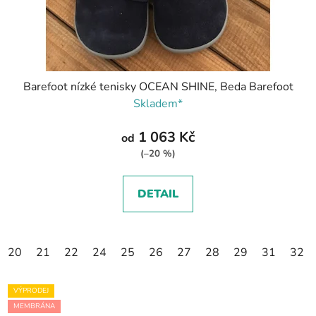
Barefoot nízké tenisky OCEAN SHINE, Beda Barefoot
Skladem*
1 063 Kč
od
(–20 %)
DETAIL
20
21
22
24
25
26
27
28
29
31
32
VÝPRODEJ
MEMBRÁNA