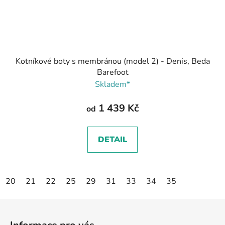
Kotníkové boty s membránou (model 2) - Denis, Beda
Barefoot
Skladem*
1 439 Kč
od
DETAIL
20
21
22
25
29
31
33
34
35
Z
á