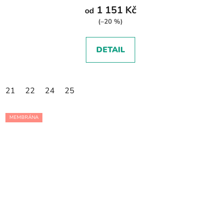
1 151 Kč
od
(–20 %)
DETAIL
21
22
24
25
MEMBRÁNA