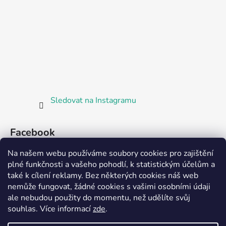
Sledovat na Instagramu
Facebook
Na našem webu používáme soubory cookies pro zajištění
plné funkčnosti a vašeho pohodlí, k statistickým účelům a
také k cílení reklamy. Bez některých cookies náš web
nemůže fungovat, žádné cookies s vašimi osobními údaji
ale nebudou použity do momentu, než udělíte svůj
Partnerská prodejna Barefoot Plzeň
souhlas
.
Více informací
zde
.