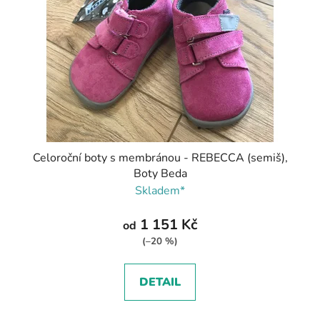
Celoroční boty s membránou - REBECCA (semiš),
Boty Beda
Skladem*
1 151 Kč
od
(–20 %)
DETAIL