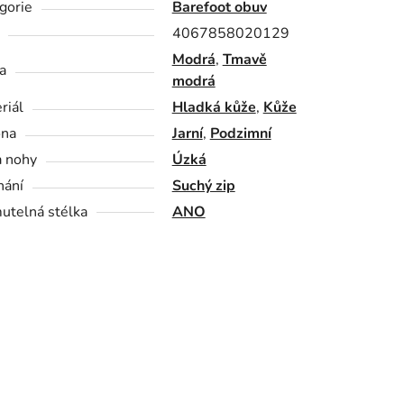
gorie
Barefoot obuv
4067858020129
Modrá
,
Tmavě
a
modrá
riál
Hladká kůže
,
Kůže
óna
Jarní
,
Podzimní
a nohy
Úzká
nání
Suchý zip
utelná stélka
ANO