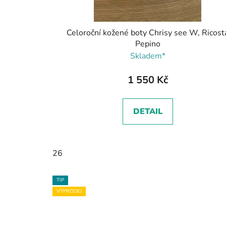
Celoroční kožené boty Chrisy see W, Ricost
Pepino
Skladem*
1 550 Kč
DETAIL
26
TIP
VÝPRODEJ