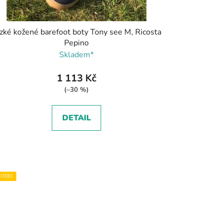
zké kožené barefoot boty Tony see M, Ricosta
Pepino
Skladem*
1 113 Kč
(–30 %)
DETAIL
ODEJ