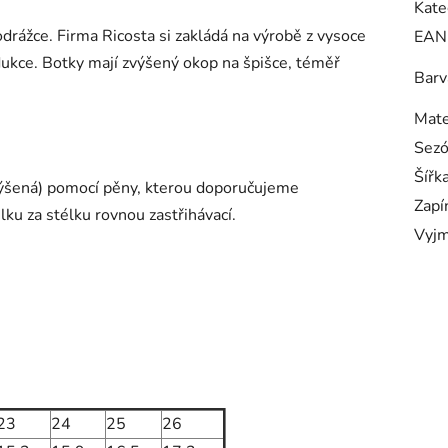
Kate
rážce. Firma Ricosta si zakládá na výrobě z vysoce
EAN
odukce. Botky mají zvýšený okop na špišce, téměř
Barv
Mate
Sez
Šířk
(zvýšená) pomocí pěny, kterou doporučujeme
Zapí
ku za stélku rovnou zastřihávací.
Vyjm
23
24
25
26