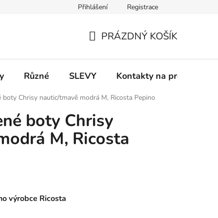
Přihlášení
Registrace
 a platba
Informace k on-line platbám
Odstoupení od smlou
PRÁZDNÝ KOŠÍK
NÁKUPNÍ
KOŠÍK
y
Různé
SLEVY
Kontakty na prodejny
é boty Chrisy nautic/tmavě modrá M, Ricosta Pepino
ené boty Chrisy
modrá M, Ricosta
o výrobce Ricosta