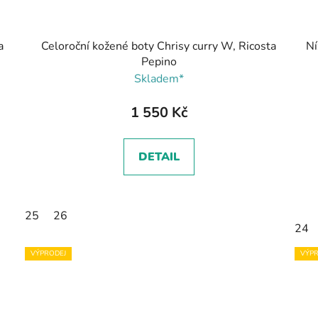
a
Celoroční kožené boty Chrisy curry W, Ricosta
Ní
Pepino
Skladem*
1 550 Kč
DETAIL
25
26
24
VÝPRODEJ
VÝPR