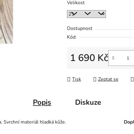
Velikost
Dostupnost
Kód:
1 690 Kč
Měrná cena:
Tisk
Zeptat se
Popis
Diskuze
 Svrchní materiál hladká kůže.
Dopl