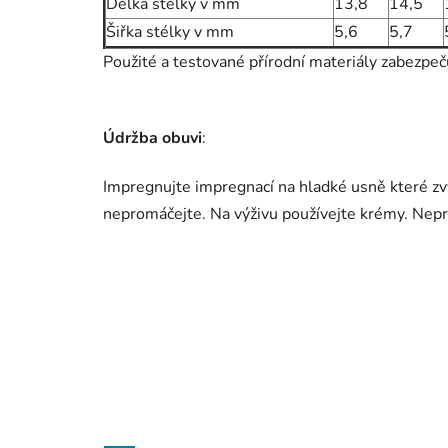
Délka stélky v mm
13,8
14,5
Šiřka stélky v mm
5,6
5,7
Použité a testované přírodní materiály zabezpeč
Údržba
obuvi
:
Impregnujte impregnací na hladké usně které zvy
nepromáčejte. Na výživu používejte krémy. Nepra