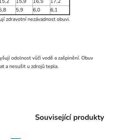
15,2
15,9
16,5
17,2
5,8
5,9
6,0
6,1
ují zdravotní nezávadnost obuvi.
šují odolnost vůči vodě a zašpinění. Obuv
t a nesušit u zdrojů tepla.
Související produkty