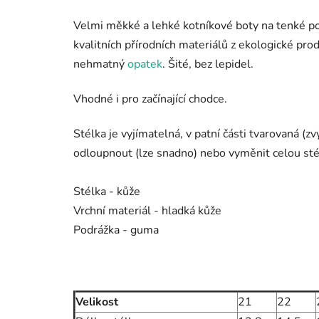
Velmi měkké a lehké kotníkové boty na tenké pod
kvalitních přírodních materiálů z ekologické pr
nehmatný
opatek
. Šité, bez lepidel.
Vhodné i pro začínající chodce.
Stélka je vyjímatelná, v patní části tvarovaná 
odloupnout (lze snadno) nebo vyměnit celou stél
Stélka - kůže
Vrchní materiál - hladká kůže
Podrážka - guma
Velikost
21
22