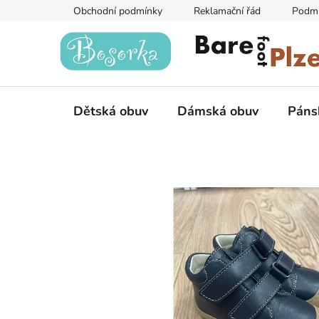
Přejít
Obchodní podmínky
Reklamační řád
Podmí
na
obsah
Dětská obuv
Dámská obuv
Páns