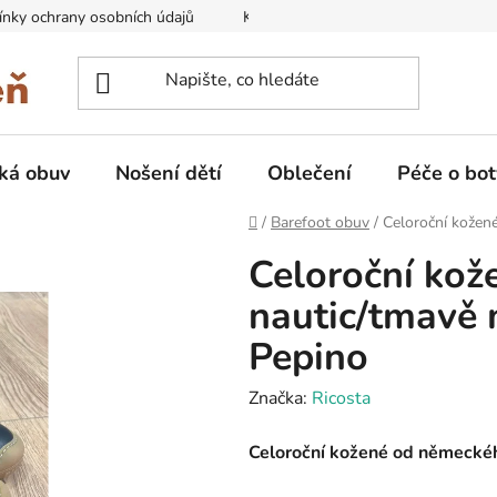
nky ochrany osobních údajů
Kontakty na prodejny
Doprava
ká obuv
Nošení dětí
Oblečení
Péče o bot
Domů
/
Barefoot obuv
/
Celoroční kožen
Celoroční kož
nautic/tmavě 
Pepino
Značka:
Ricosta
Celoroční kožené od německéh