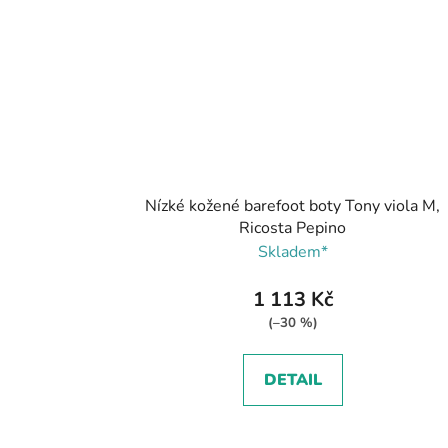
Nízké kožené barefoot boty Tony viola M,
Ricosta Pepino
Skladem*
1 113 Kč
(–30 %)
DETAIL