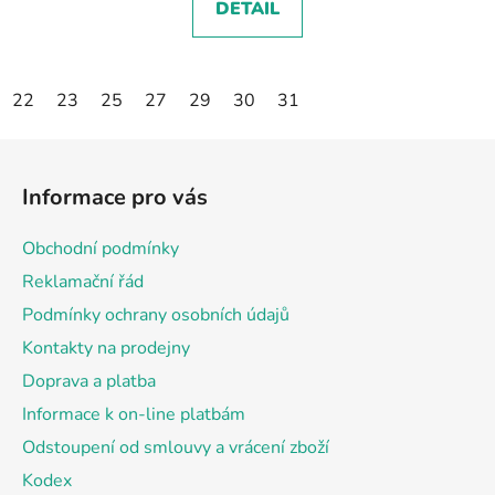
DETAIL
22
23
25
27
29
30
31
Z
á
Informace pro vás
p
a
Obchodní podmínky
t
Reklamační řád
í
Podmínky ochrany osobních údajů
Kontakty na prodejny
Doprava a platba
Informace k on-line platbám
Odstoupení od smlouvy a vrácení zboží
Kodex