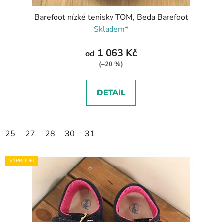
Barefoot nízké tenisky TOM, Beda Barefoot
Skladem*
1 063 Kč
od
(–20 %)
DETAIL
25
27
28
30
31
VÝPRODEJ