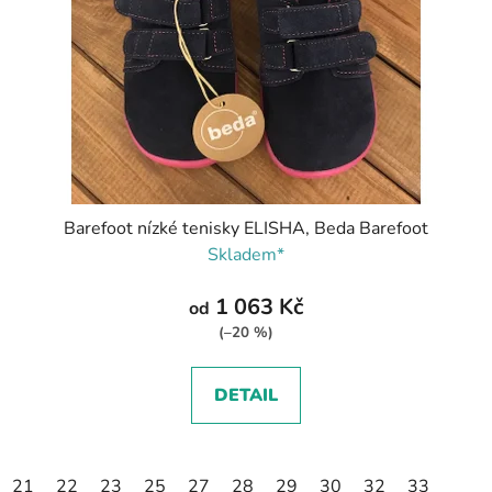
Barefoot nízké tenisky ELISHA, Beda Barefoot
Skladem*
1 063 Kč
od
(–20 %)
DETAIL
21
22
23
25
27
28
29
30
32
33