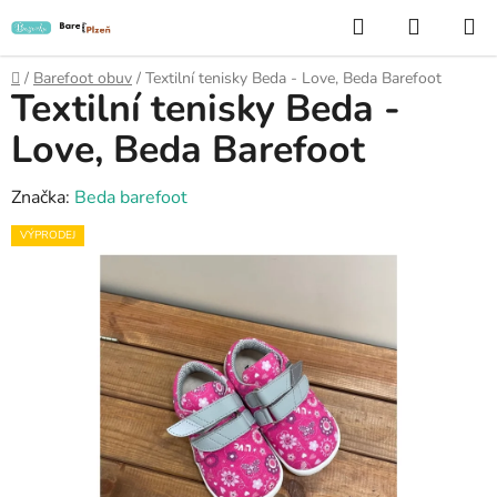
Přejít
Hledat
NÁKUP
na
KOŠÍK
obsah
Domů
/
Barefoot obuv
/
Textilní tenisky Beda - Love, Beda Barefoot
Textilní tenisky Beda -
Love, Beda Barefoot
Značka:
Beda barefoot
VÝPRODEJ