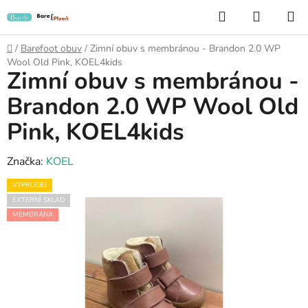
Přejít
Hledat
NÁKUP
na
KOŠÍK
obsah
Domů
/
Barefoot obuv
/
Zimní obuv s membránou - Brandon 2.0 WP
Wool Old Pink, KOEL4kids
Zimní obuv s membránou -
Brandon 2.0 WP Wool Old
Pink, KOEL4kids
Značka:
KOEL
VÝPRODEJ
EXTERNÍ SKLAD
MEMBRÁNA