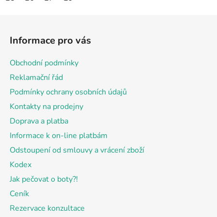
Z
á
Informace pro vás
p
a
Obchodní podmínky
t
Reklamační řád
í
Podmínky ochrany osobních údajů
Kontakty na prodejny
Doprava a platba
Informace k on-line platbám
Odstoupení od smlouvy a vrácení zboží
Kodex
Jak pečovat o boty?!
Ceník
Rezervace konzultace