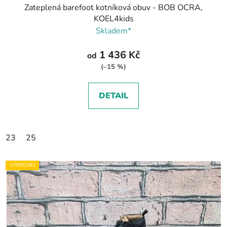
Zateplená barefoot kotníková obuv - BOB OCRA,
KOEL4kids
Skladem*
1 436 Kč
od
(–15 %)
DETAIL
23
25
VÝPRODEJ