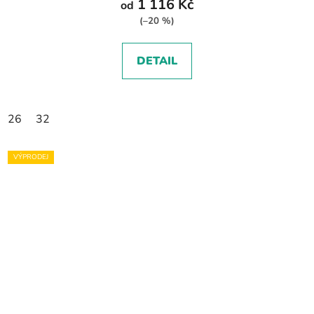
1 116 Kč
od
(–20 %)
DETAIL
26
32
VÝPRODEJ