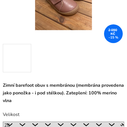
2 090
KČ
–15 %
Zimní barefoot obuv s membránou (membrána provedena
jako ponožka - i pod stélkou).
Zateplení: 100% merino
vlna
Velikost