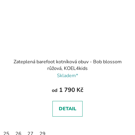
Zateplená barefoot kotníková obuv - Bob blossom
růžová, KOEL4kids
Skladem*
1 790 Kč
od
DETAIL
25
26
27
29