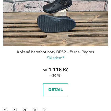
Kožené barefoot boty BF52 - černá, Pegres
Skladem*
1 116 Kč
od
(–20 %)
DETAIL
25
27
28
30
31