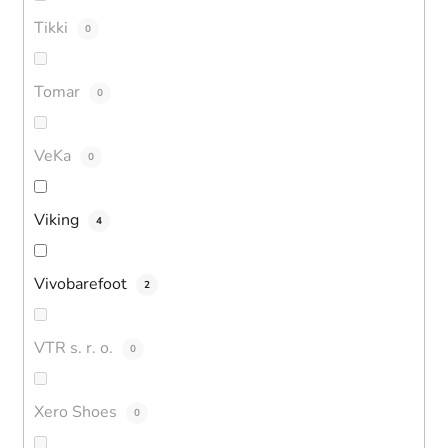
Tikki
0
Tomar
0
VeKa
0
Viking
4
Vivobarefoot
2
VTR s. r. o.
0
Xero Shoes
0