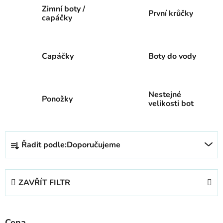
Zimní boty /
První krůčky
capáčky
Capáčky
Boty do vody
Nestejné
Ponožky
velikosti bot
Ř
Řadit podle:
Doporučujeme
a
z
e
ZAVŘÍT FILTR
n
í
p
Cena