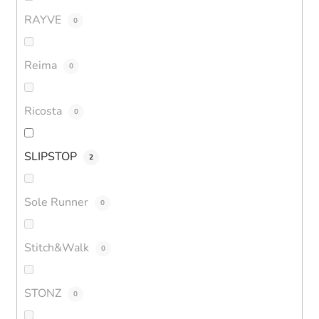
RAYVE
0
Reima
0
Ricosta
0
SLIPSTOP
2
Sole Runner
0
Stitch&Walk
0
STONZ
0