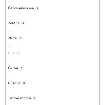
Červená/vínová
1
Zelená
6
Žlutá
8
Bílá
0
Černá
5
Růžová
22
Tmavě modrá
9