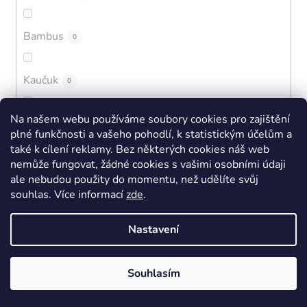
Bambus
0
Kaučuk
0
Na našem webu používáme soubory cookies pro zajištění
EVA + BLOOM
0
plné funkčnosti a vašeho pohodlí, k statistickým účelům a
také k cílení reklamy. Bez některých cookies náš web
nemůže fungovat, žádné cookies s vašimi osobními údaji
Polyamidové mikrovlákno
0
ale nebudou použity do momentu, než udělíte svůj
souhlas
.
Více informací
zde
.
Syntetická kůže
0
Nastavení
Mikrovlákno
0
Souhlasím
High/Tech
0