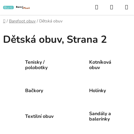
Přejít
Hledat
NÁKUP
na
KOŠÍK
obsah
Domů
/
Barefoot obuv
/
Dětská obuv
Dětská obuv
, Strana 2
Tenisky /
Kotníková
polobotky
obuv
Bačkory
Holínky
Sandály a
Textilní obuv
balerínky