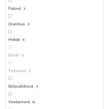
Fialová
1
Oranžová
3
Hnědá
6
Bordó
0
Tyrkysová
0
Béžová/tělová
3
Vícebarevná
11