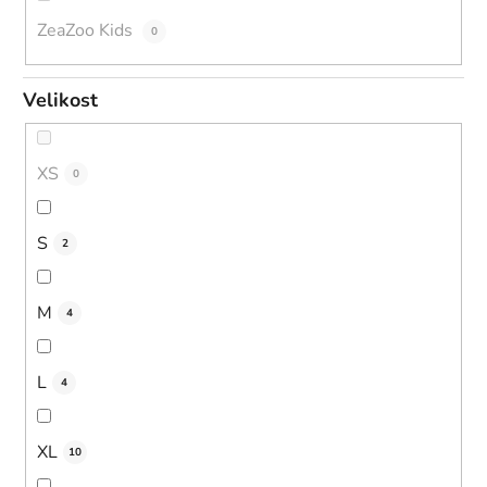
ZeaZoo Kids
0
Velikost
XS
0
S
2
M
4
L
4
XL
10