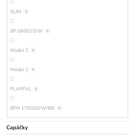
SLIM
0
BF 060010/W
0
Model 2
0
Model 1
0
PLAYFUL
0
BFN 170020/W/BR
0
Capáčky