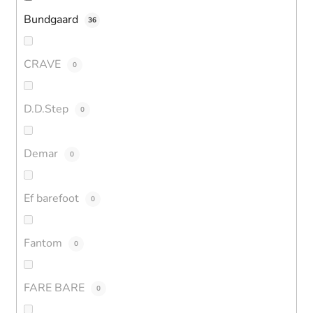
Bundgaard
36
CRAVE
0
D.D.Step
0
Demar
0
Ef barefoot
0
Fantom
0
FARE BARE
0