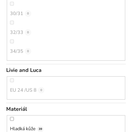
30/31
0
32/33
0
34/35
0
Livie and Luca
EU 24 /US 8
0
Materiál
Hladká kůže
39