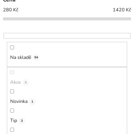
r
o
280
Kč
1420
Kč
d
u
k
t
ů
Na skladě
94
Akce
0
Novinka
1
Tip
3