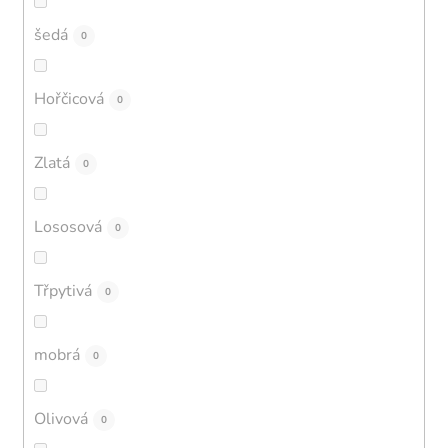
šedá
0
Hořčicová
0
Zlatá
0
Lososová
0
Třpytivá
0
mobrá
0
Olivová
0