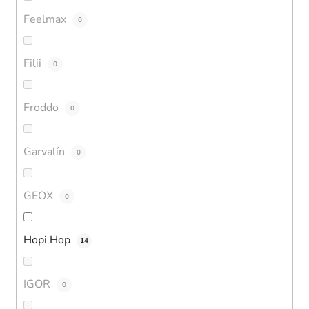
Feelmax
0
Filii
0
Froddo
0
Garvalín
0
GEOX
0
Hopi Hop
14
IGOR
0