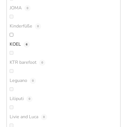
JOMA
0
Kinderfüße
0
KOEL
6
KTR barefoot
0
Leguano
0
Liliputi
0
Livie and Luca
0