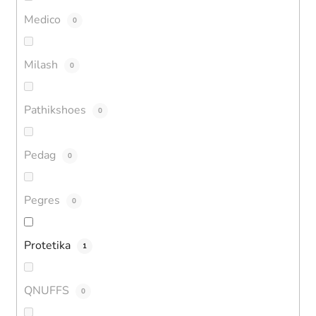
Medico
0
Milash
0
Pathikshoes
0
Pedag
0
Pegres
0
Protetika
1
QNUFFS
0