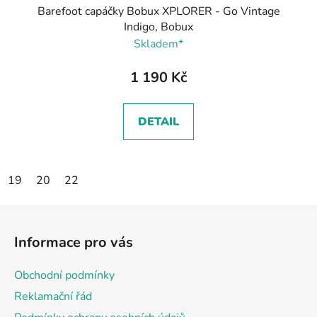
Barefoot capáčky Bobux XPLORER - Go Vintage
Indigo, Bobux
Skladem*
1 190 Kč
DETAIL
19
20
22
Z
á
Informace pro vás
p
a
Obchodní podmínky
t
Reklamační řád
í