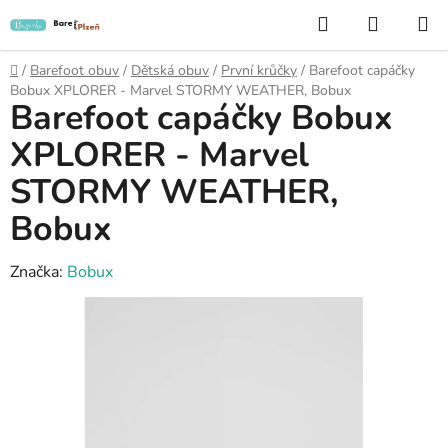
Přejít
Hledat
NÁKUP
na
KOŠÍK
obsah
Domů
/
Barefoot obuv
/
Dětská obuv
/
První krůčky
/
Barefoot capáčky
Bobux XPLORER - Marvel STORMY WEATHER, Bobux
Barefoot capáčky Bobux
XPLORER - Marvel
STORMY WEATHER,
Bobux
Značka:
Bobux