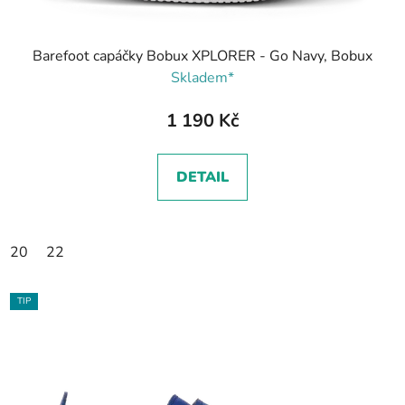
Barefoot capáčky Bobux XPLORER - Go Navy, Bobux
Skladem*
1 190 Kč
DETAIL
20
22
TIP