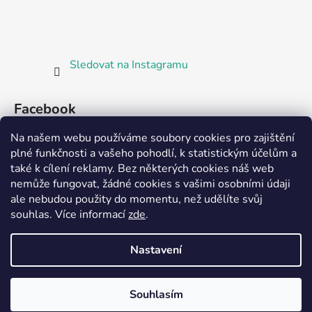
Sledovat na Instagramu
Facebook
Na našem webu používáme soubory cookies pro zajištění
plné funkčnosti a vašeho pohodlí, k statistickým účelům a
také k cílení reklamy. Bez některých cookies náš web
nemůže fungovat, žádné cookies s vašimi osobními údaji
ale nebudou použity do momentu, než udělíte svůj
Partnerská prodejna Barefoot Plzeň
souhlas
.
Více informací
zde
.
Nastavení
Vytvořil Shoptet
Souhlasím
Copyright 2026
Bosorka Plzeň
. Všechna práva