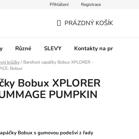
Přihlášení
Registrace
 a platba
Informace k on-line platbám
Odstoupení od smlou
PRÁZDNÝ KOŠÍK
NÁKUPNÍ
KOŠÍK
y
Různé
SLEVY
Kontakty na prodejny
vní krůčky
/
Barefoot capáčky Bobux XPLORER -
CE, Bobux
áčky Bobux XPLORER
 RUMMAGE PUMPKIN
capáčky Bobux s gumovou podešví z řady