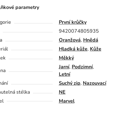
ňkové parametry
gorie
První krůčky
9420074805935
a
Oranžová
,
Hnědá
riál
Hladká kůže
,
Kůže
tek
Měkký
Jarní
,
Podzimní
,
óna
Letní
nání
Suchý zip
,
Nazouvací
utelná stélka
NE
el
Marvel