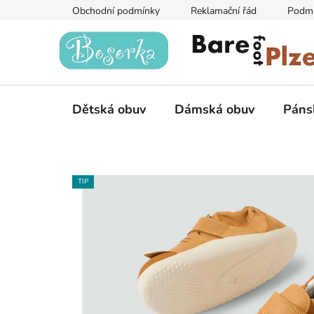
Přejít
Obchodní podmínky
Reklamační řád
Podmí
na
obsah
Dětská obuv
Dámská obuv
Páns
TIP