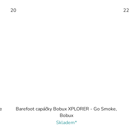
20
22
e
Barefoot capáčky Bobux XPLORER - Go Smoke,
Bobux
Skladem*