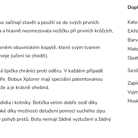
Dopl
Kate
e začínají stavět a pouští se do svých prvních
a a hlavně neomezovala nožičku při prvních krůčcích,
EAN
Barv
ořeném obuvnickém kopytě, které svým tvarem
Mate
voje (učení se chodit).
Opa
Sez
á špička chránící proti oděru. V každém případě
 odře. Bobux Xplorer mají speciální patentovanou
Zapí
že a je krásně ohebná.
Vyjm
Mod
idla i kotníky. Botička velmi dobře sedí díky
aké díky možnosti dotažení pomocí suchého zipu.
ý pohyb prstů. Boty nemají žádné vyztužení a žádný