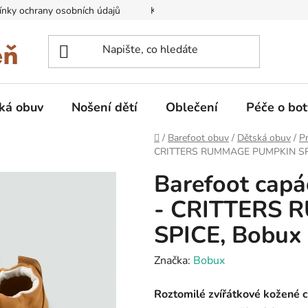
nky ochrany osobních údajů
Kontakty na prodejny
Doprava
ká obuv
Nošení dětí
Oblečení
Péče o bot
Domů
/
Barefoot obuv
/
Dětská obuv
/
Pr
CRITTERS RUMMAGE PUMPKIN SPI
Barefoot cap
- CRITTERS
SPICE, Bobux
Značka:
Bobux
Roztomilé zvířátkové kožené 