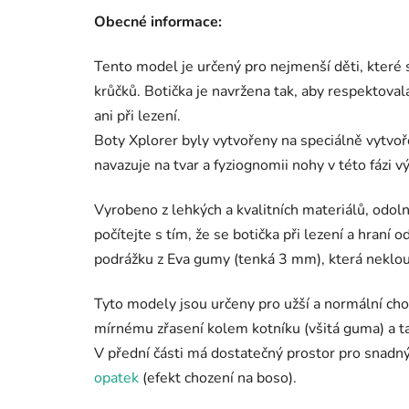
Obecné informace:
Tento model je určený pro nejmenší děti, které s
krůčků. Botička je navržena tak, aby respektoval
ani při lezení.
Boty Xplorer byly vytvořeny na speciálně vytv
navazuje na tvar a fyziognomii nohy v této fázi vý
Vyrobeno z lehkých a kvalitních materiálů, odoln
počítejte s tím, že se botička při lezení a hraní
podrážku z Eva gumy (tenká 3 mm), která neklou
Tyto modely jsou určeny pro užší a normální chod
mírnému zřasení kolem kotníku (všitá guma) a t
V přední části má dostatečný prostor pro snadn
opatek
(efekt chození na boso).