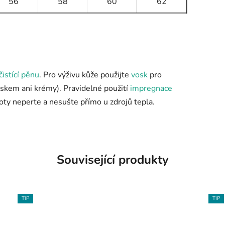
56
58
60
62
čistící pěnu
. Pro výživu kůže použijte
vosk
pro
skem ani krémy). Pravidelné použití
impregnace
 Boty neperte a nesušte přímo u zdrojů tepla.
Související produkty
TIP
TIP