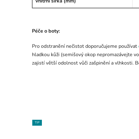
Vnitřní šířka (mm)
Péče o boty:
Pro odstranění nečistot doporučujeme používat
hladkou kůži (semišový okop nepromazávejte vo
zajistí větší odolnost vůči zašpinění a vlhkosti.
TIP