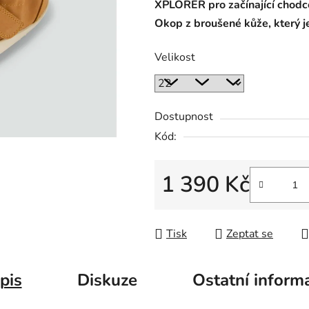
XPLORER pro začínající chodc
Okop z broušené kůže, který j
Velikost
Dostupnost
Kód:
1 390 Kč
Měrná cena:
Tisk
Zeptat se
pis
Diskuze
Ostatní inform