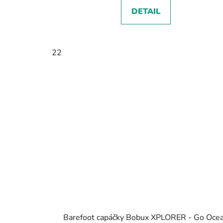
DETAIL
22
Barefoot capáčky Bobux XPLORER - Go Oce