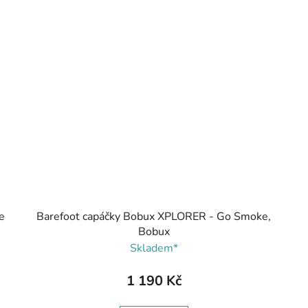
e
Barefoot capáčky Bobux XPLORER - Go Smoke,
Bobux
Skladem*
1 190 Kč