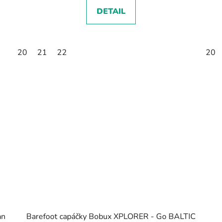
DETAIL
20
21
22
20
an
Barefoot capáčky Bobux XPLORER - Go BALTIC