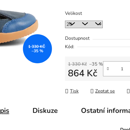
Velikost
Dostupnost
Kód:
1 330 KČ
–35 %
1 330 Kč
–35 %
864 Kč
Měrná cena:
Tisk
Zeptat se
pis
Diskuze
Ostatní inform
Dopl