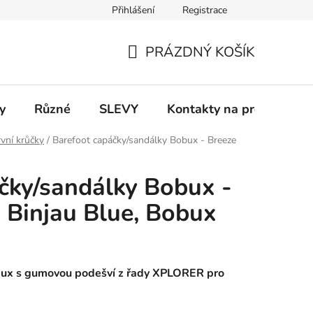
Přihlášení
Registrace
 a platba
Informace k on-line platbám
Odstoupení od smlou
PRÁZDNÝ KOŠÍK
NÁKUPNÍ
KOŠÍK
y
Různé
SLEVY
Kontakty na prodejny
vní krůčky
/
Barefoot capáčky/sandálky Bobux - Breeze
čky/sandálky Bobux -
 Binjau Blue, Bobux
ux s gumovou podešví z řady XPLORER pro