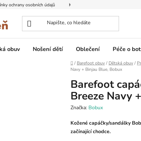
nky ochrany osobních údajů
Kontakty na prodejny
Doprava
ká obuv
Nošení dětí
Oblečení
Péče o bot
Domů
/
Barefoot obuv
/
Dětská obuv
/
Pr
Navy + Binjau Blue, Bobux
Barefoot capá
Breeze Navy +
Značka:
Bobux
Kožené capáčky/sandálky Bob
začínající chodce.