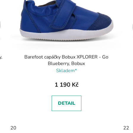
,
Barefoot capáčky Bobux XPLORER - Go
Blueberry, Bobux
Skladem*
1 190 Kč
DETAIL
20
22