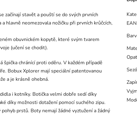
Kate
e začínají stavět a pouští se do svých prvních
a a hlavně neomezovala nožičku při prvních krůčcích,
EAN
Barv
ořeném obuvnickém kopytě, které svým tvarem
voje (učení se chodit).
Mate
Opa
á špička chránící proti oděru. V každém případě
Sez
 odře. Bobux Xplorer mají speciální patentovanou
že a je krásně ohebná.
Zapí
Vyjm
idla i kotníky. Botička velmi dobře sedí díky
Mod
aké díky možnosti dotažení pomocí suchého zipu.
ý pohyb prstů. Boty nemají žádné vyztužení a žádný