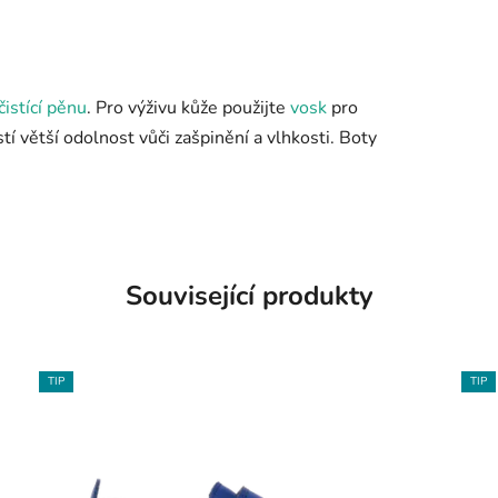
čistící pěnu
. Pro výživu kůže použijte
vosk
pro
stí větší odolnost vůči zašpinění a vlhkosti. Boty
Související produkty
TIP
TIP