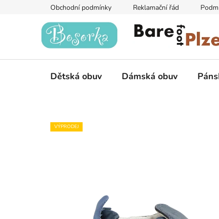
Přejít
Obchodní podmínky
Reklamační řád
Podmí
na
obsah
Dětská obuv
Dámská obuv
Páns
VÝPRODEJ