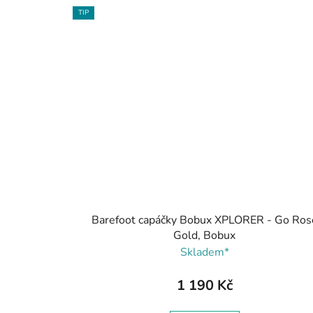
TIP
Barefoot capáčky Bobux XPLORER - Go Ros
Gold, Bobux
Skladem*
1 190 Kč