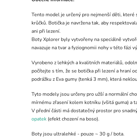
Tento model je určený pro nejmenší děti, které s
krůčků. Botička je navržena tak, aby respektoval
ani při lezení.
Boty Xplorer byly vytvořeny na speciálně vytv
navazuje na tvar a fyziognomii nohy v této fázi vý
Vyrobeno z lehkých a kvalitních materiálů, odoln
počítejte s tím, že se botička při lezení a hraní
podrážku z Eva gumy (tenká 3 mm), která neklou
Tyto modely jsou určeny pro užší a normální chod
mírnému zřasení kolem kotníku (všitá guma) a t
V přední části má dostatečný prostor pro snadn
opatek
(efekt chození na boso).
Boty jsou ultralehké - pouze ~ 30 g / bota.