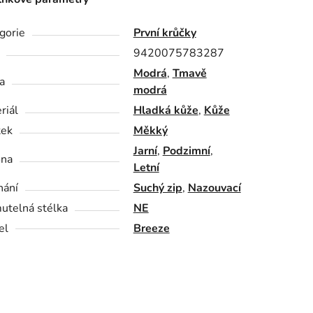
gorie
První krůčky
9420075783287
Modrá
,
Tmavě
a
modrá
riál
Hladká kůže
,
Kůže
tek
Měkký
Jarní
,
Podzimní
,
óna
Letní
nání
Suchý zip
,
Nazouvací
utelná stélka
NE
el
Breeze