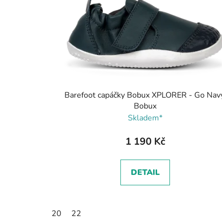
Barefoot capáčky Bobux XPLORER - Go Navy
Bobux
Skladem*
1 190 Kč
DETAIL
20
22