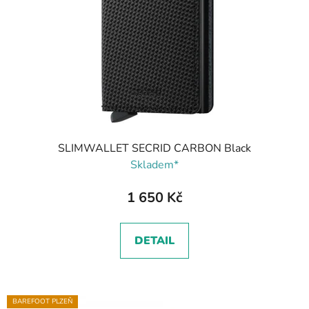
p
k
r
t
o
ů
d
u
k
t
ů
SLIMWALLET SECRID CARBON Black
Skladem*
1 650 Kč
DETAIL
BAREFOOT PLZEŇ