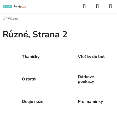
Přejít
Hledat
NÁKUP
na
KOŠÍK
obsah
Domů
/
Různé
Různé
, Strana 2
Tkaničky
Vložky do bot
Dárkové
Ostatní
poukazy
Deejo nože
Pro maminky