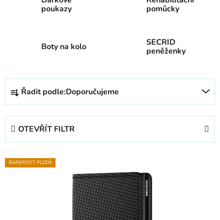
poukazy
pomůcky
SECRID
Boty na kolo
peněženky
Ř
Řadit podle:
Doporučujeme
a
z
e
OTEVŘÍT FILTR
n
í
V
p
BAREFOOT PLZEŇ
ý
r
p
o
i
d
s
u