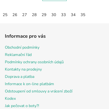
25
26
27
28
29
30
33
34
35
Z
á
Informace pro vás
p
a
Obchodní podmínky
t
Reklamační řád
í
Podmínky ochrany osobních údajů
Kontakty na prodejny
Doprava a platba
Informace k on-line platbám
Odstoupení od smlouvy a vrácení zboží
Kodex
Jak pečovat o boty?!