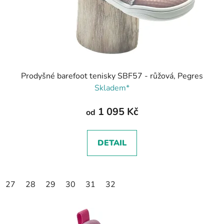
Prodyšné barefoot tenisky SBF57 - růžová, Pegres
Skladem*
1 095 Kč
od
DETAIL
27
28
29
30
31
32