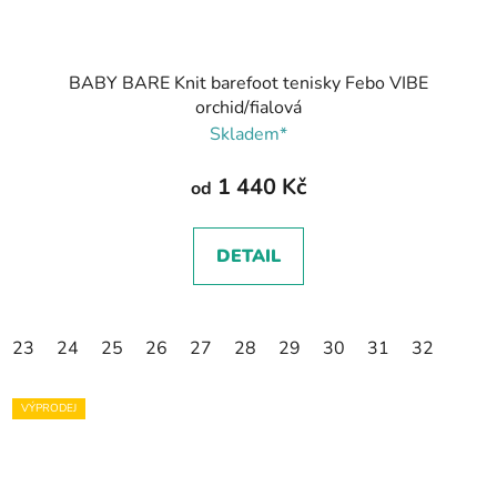
BABY BARE Knit barefoot tenisky Febo VIBE
orchid/fialová
Skladem*
1 440 Kč
od
DETAIL
23
24
25
26
27
28
29
30
31
32
VÝPRODEJ