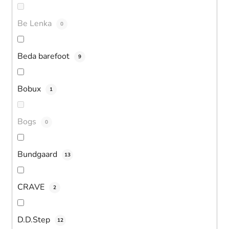
Be Lenka
0
Beda barefoot
9
Bobux
1
Bogs
0
Bundgaard
13
CRAVE
2
D.D.Step
12