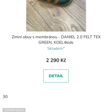
d
u
k
t
ů
Zimní obuv s membránou - DANIEL 2.0 FELT TEX
GREEN, KOEL4kids
Skladem*
2 290 Kč
DETAIL
30
EXTERNÍ SKLAD