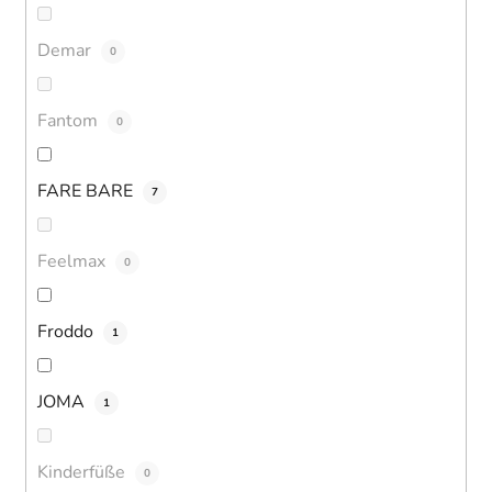
Demar
0
Fantom
0
FARE BARE
7
Feelmax
0
Froddo
1
JOMA
1
Kinderfüße
0