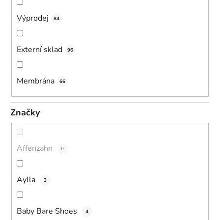
Výprodej
84
Externí sklad
96
Membrána
66
Značky
Affenzahn
0
Aylla
3
Baby Bare Shoes
4