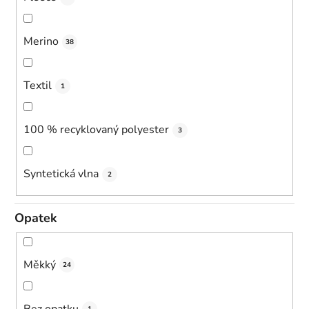
Merino
38
Textil
1
100 % recyklovaný polyester
3
Syntetická vlna
2
Opatek
Měkký
24
Bez opatku