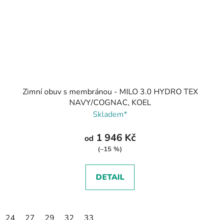
Zimní obuv s membránou - MILO 3.0 HYDRO TEX
NAVY/COGNAC, KOEL
Skladem*
1 946 Kč
od
(–15 %)
DETAIL
24
27
29
32
33