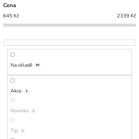
p
Cena
r
o
645
Kč
2339
Kč
d
u
k
t
ů
Na skladě
99
Akce
2
Novinka
0
Tip
0