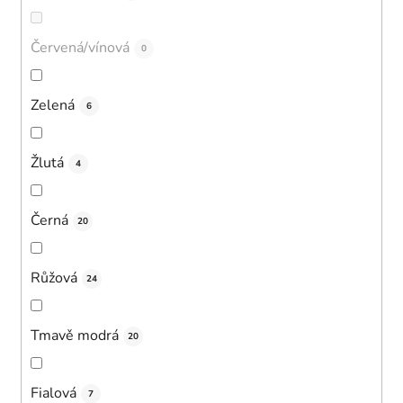
Červená/vínová
0
Zelená
6
Žlutá
4
Černá
20
Růžová
24
Tmavě modrá
20
Fialová
7