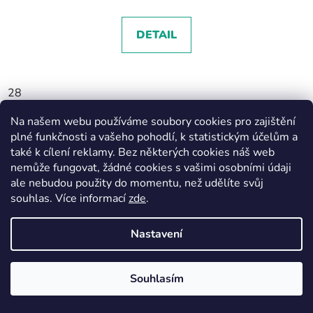
DETAIL
28
Na našem webu používáme soubory cookies pro zajištění
VÝPRODEJ
plné funkčnosti a vašeho pohodlí, k statistickým účelům a
EXTERNÍ SKLAD
také k cílení reklamy. Bez některých cookies náš web
MEMBRÁNA
nemůže fungovat, žádné cookies s vašimi osobními údaji
ale nebudou použity do momentu, než udělíte svůj
souhlas
.
Více informací
zde
.
Nastavení
Souhlasím