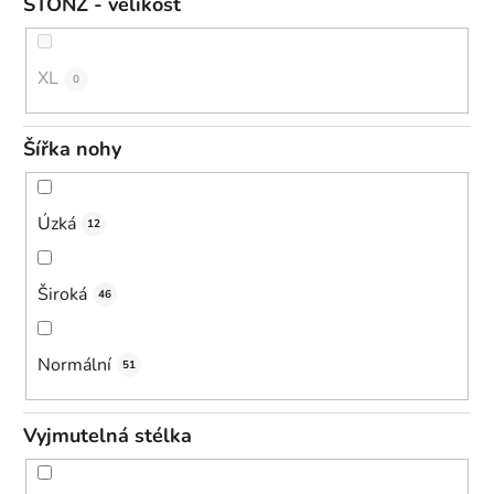
STONZ - velikost
XL
0
Šířka nohy
Úzká
12
Široká
46
Normální
51
Vyjmutelná stélka