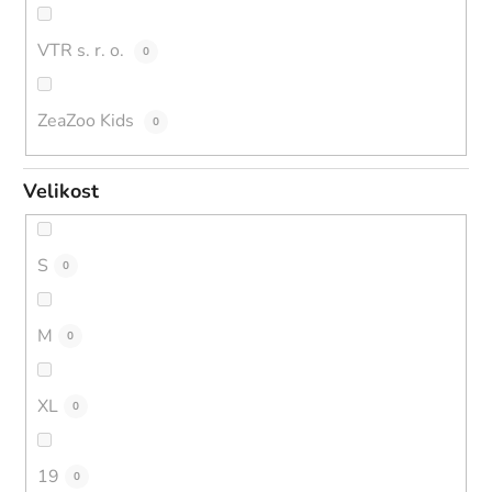
VTR s. r. o.
0
ZeaZoo Kids
0
Velikost
S
0
M
0
XL
0
19
0