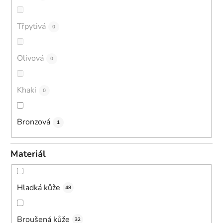
Třpytivá
0
Olivová
0
Khaki
0
Bronzová
1
Materiál
Hladká kůže
48
Broušená kůže
32