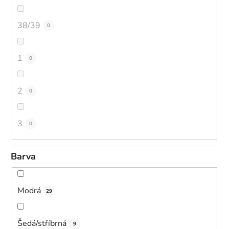
38/39
0
1
0
2
0
3
0
Barva
Modrá
29
Šedá/stříbrná
9