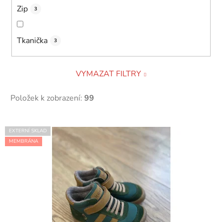
Zip
3
Tkanička
3
VYMAZAT FILTRY
Položek k zobrazení:
99
V
EXTERNÍ SKLAD
ý
MEMBRÁNA
p
i
s
p
r
o