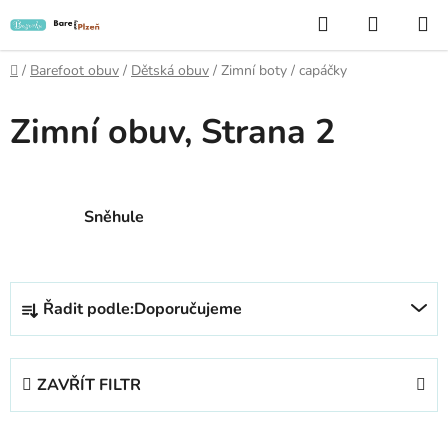
Přejít
Hledat
NÁKUP
na
KOŠÍK
obsah
Domů
/
Barefoot obuv
/
Dětská obuv
/
Zimní boty / capáčky
Zimní obuv
, Strana 2
Sněhule
Ř
Řadit podle:
Doporučujeme
a
z
e
ZAVŘÍT FILTR
n
í