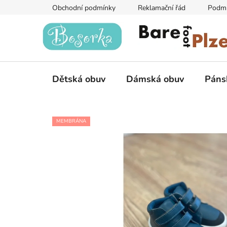
Přejít
Obchodní podmínky
Reklamační řád
Podmí
na
obsah
Dětská obuv
Dámská obuv
Páns
MEMBRÁNA