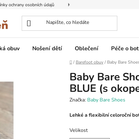
nky ochrany osobních údajů
Kontakty na prodejny
Doprava
ká obuv
Nošení dětí
Oblečení
Péče o bot
Domů
/
Barefoot obuv
/
Baby Bare Shoe
Baby Bare Sh
BLUE (s okop
Značka:
Baby Bare Shoes
Lehké a flexibilní celoroční 
Velikost