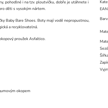
Kate
y, pohodlné i na tzv. ploutvičku, dobře je utáhnete i
pro děti s vysokým nártem.
EAN
Barv
ačky Baby Bare Shoes. Boty mají vodě nepropustnou,
cká a recyklovatelná.
Mate
 okopový proužek Asfaltico.
Mate
Sez
Šířk
Zapí
Vyjm
a gumovým okopem