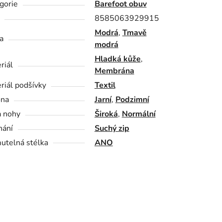
gorie
Barefoot obuv
8585063929915
Modrá
,
Tmavě
a
modrá
Hladká kůže
,
riál
Membrána
riál podšívky
Textil
óna
Jarní
,
Podzimní
a nohy
Široká
,
Normální
nání
Suchý zip
utelná stélka
ANO