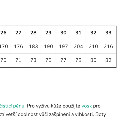
26
27
28
29
30
31
32
33
170
176
183
190
197
204
210
216
70
71
73
75
77
78
80
82
čistící pěnu
. Pro výživu kůže použijte
vosk
pro
stí větší odolnost vůči zašpinění a vlhkosti. Boty