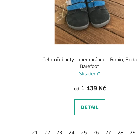
Celoroční boty s membránou - Robin, Beda
Barefoot
Skladem*
1 439 Kč
od
DETAIL
21
22
23
24
25
26
27
28
29