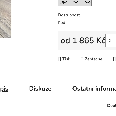
Dostupnost
Kód:
od
1 865 Kč
Měrná cena:
Tisk
Zeptat se
pis
Diskuze
Ostatní inform
Dopl