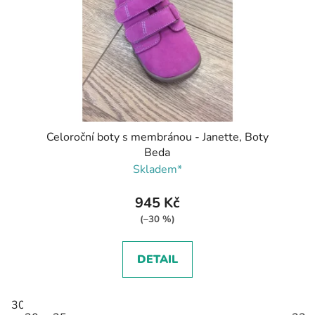
Celoroční boty s membránou - Janette, Boty
Beda
Skladem*
945 Kč
(–30 %)
DETAIL
30
31
33
34
35