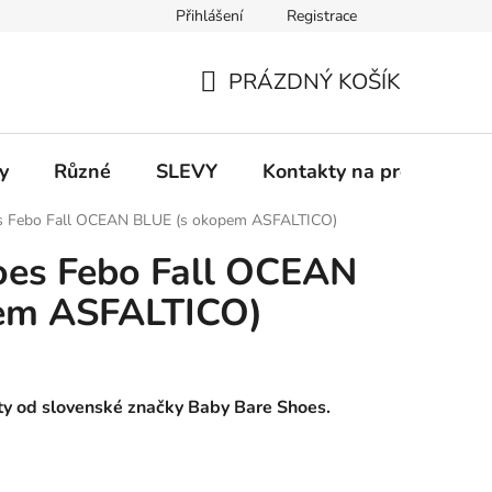
Přihlášení
Registrace
 a platba
Informace k on-line platbám
Odstoupení od smlou
PRÁZDNÝ KOŠÍK
NÁKUPNÍ
KOŠÍK
y
Různé
SLEVY
Kontakty na prodejny
s Febo Fall OCEAN BLUE (s okopem ASFALTICO)
oes Febo Fall OCEAN
em ASFALTICO)
boty od slovenské značky Baby Bare Shoes.