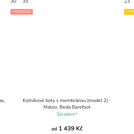
30
35
23
MEMBRÁNA
VÝPR
as,
Kotníkové boty s membránou (model 2) -
Mateo, Beda Barefoot
Skladem*
1 439 Kč
od