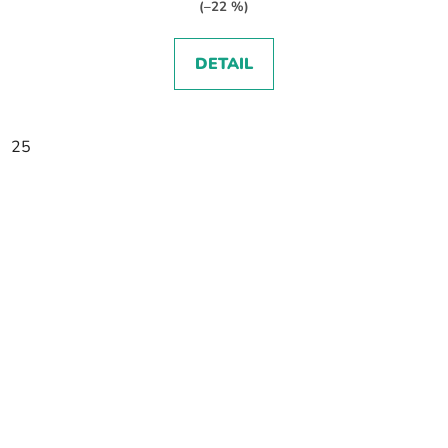
(–22 %)
DETAIL
25