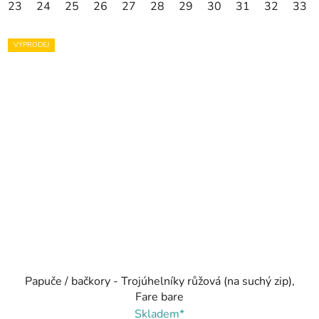
23
24
25
26
27
28
29
30
31
32
33
VÝPRODEJ
Papuče / bačkory - Trojúhelníky růžová (na suchý zip),
Fare bare
Skladem*