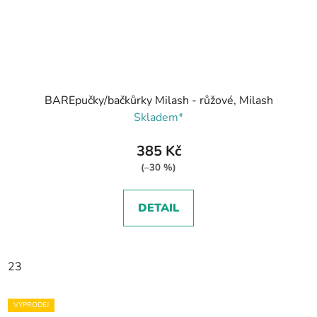
BAREpučky/bačkůrky Milash - růžové, Milash
Skladem*
385 Kč
(–30 %)
DETAIL
23
VÝPRODEJ