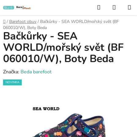
Přejít
Hledat
NÁKUP
na
KOŠÍK
obsah
Domů
/
Barefoot obuv
/
Bačkůrky - SEA WORLD/mořský svět (BF
060010/W), Boty Beda
Bačkůrky - SEA
WORLD/mořský svět (BF
060010/W), Boty Beda
Značka:
Beda barefoot
NOVINKA