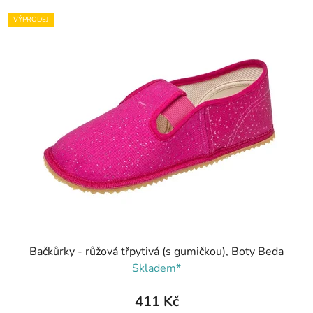
VÝPRODEJ
Bačkůrky - růžová třpytivá (s gumičkou), Boty Beda
Skladem*
411 Kč