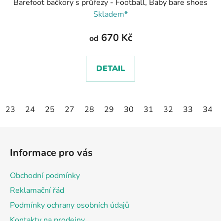
Barefoot bačkory s průřezy - Football, Baby bare shoes
Skladem*
670 Kč
od
DETAIL
23
24
25
27
28
29
30
31
32
33
34
Z
á
Informace pro vás
p
a
Obchodní podmínky
t
Reklamační řád
í
Podmínky ochrany osobních údajů
Kontakty na prodejny