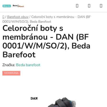
Přejít
Hledat
NÁKUP
na
KOŠÍK
obsah
Domů
/
Barefoot obuv
/
Celoroční boty s membránou - DAN (BF
0001/W/M/SO/2), Beda Barefoot
Celoroční boty s
membránou - DAN (BF
0001/W/M/SO/2), Beda
Barefoot
Značka:
Beda barefoot
MEMBRÁNA