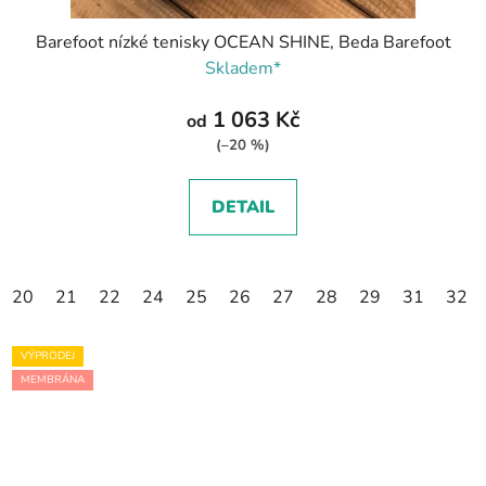
Barefoot nízké tenisky OCEAN SHINE, Beda Barefoot
Skladem*
1 063 Kč
od
(–20 %)
DETAIL
20
21
22
24
25
26
27
28
29
31
32
VÝPRODEJ
MEMBRÁNA