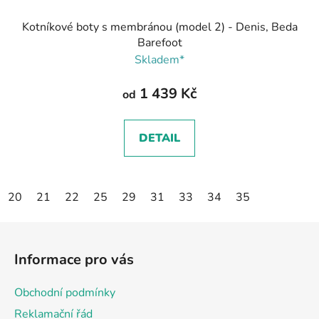
Kotníkové boty s membránou (model 2) - Denis, Beda
Barefoot
Skladem*
1 439 Kč
od
DETAIL
20
21
22
25
29
31
33
34
35
Z
á
Informace pro vás
p
a
Obchodní podmínky
t
Reklamační řád