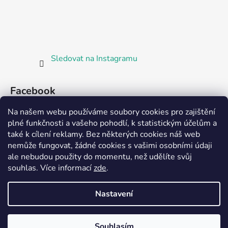
Sledovat na Instagramu
Facebook
Na našem webu používáme soubory cookies pro zajištění
plné funkčnosti a vašeho pohodlí, k statistickým účelům a
také k cílení reklamy. Bez některých cookies náš web
nemůže fungovat, žádné cookies s vašimi osobními údaji
ale nebudou použity do momentu, než udělíte svůj
Partnerská prodejna Barefoot Plzeň
souhlas
.
Více informací
zde
.
Nastavení
Vytvořil Shoptet
Souhlasím