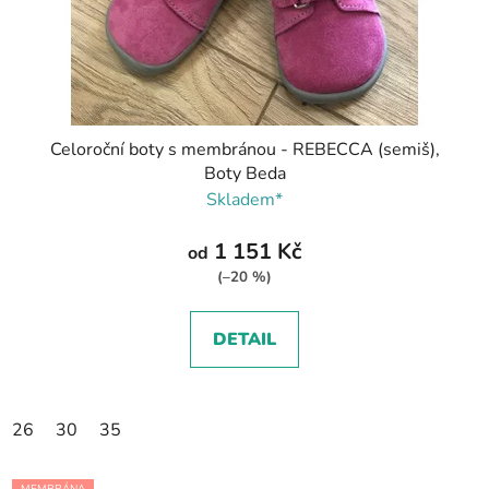
Celoroční boty s membránou - REBECCA (semiš),
Boty Beda
Skladem*
1 151 Kč
od
(–20 %)
DETAIL
26
30
35