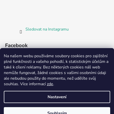
Sledovat na Instagramu
Facebook
Na našem webu používáme soubory cookies pro zajištění
plné funkčnosti a vašeho pohodlí, k statistickým účelům a
také k cílení reklamy. Bez některých cookies náš web
nemůže fungovat, žádné cookies s vašimi osobními údaji
ale nebudou použity do momentu, než udělíte svůj
Partnerská prodejna Barefoot Plzeň
souhlas
.
Více informací
zde
.
Nastavení
Vytvořil Shoptet
Souhlasím