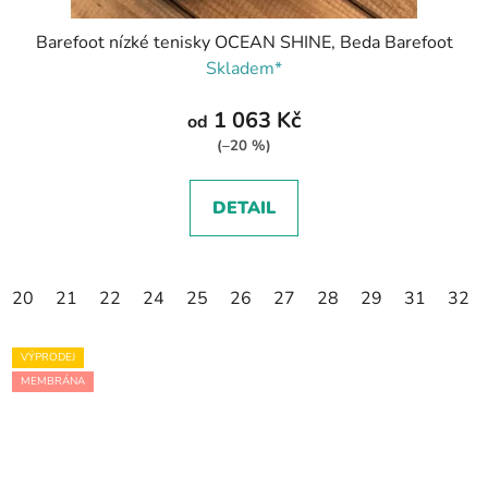
Barefoot nízké tenisky OCEAN SHINE, Beda Barefoot
Skladem*
1 063 Kč
od
(–20 %)
DETAIL
20
21
22
24
25
26
27
28
29
31
32
VÝPRODEJ
MEMBRÁNA