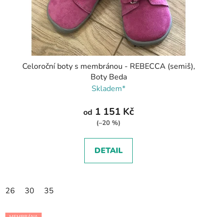
Celoroční boty s membránou - REBECCA (semiš),
Boty Beda
Skladem*
1 151 Kč
od
(–20 %)
DETAIL
26
30
35