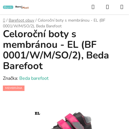
Přejít
Hledat
NÁKUP
na
KOŠÍK
obsah
Domů
/
Barefoot obuv
/
Celoroční boty s membránou - EL (BF
0001/W/M/SO/2), Beda Barefoot
Celoroční boty s
membránou - EL (BF
0001/W/M/SO/2), Beda
Barefoot
Značka:
Beda barefoot
MEMBRÁNA