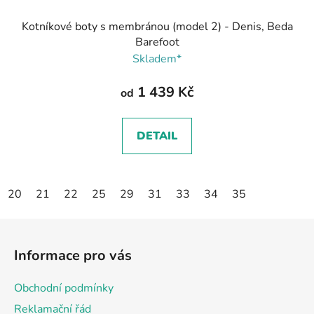
Kotníkové boty s membránou (model 2) - Denis, Beda
Barefoot
Skladem*
1 439 Kč
od
DETAIL
20
21
22
25
29
31
33
34
35
Z
á
Informace pro vás
p
a
Obchodní podmínky
t
Reklamační řád