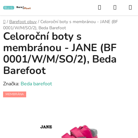
Přejít
Hledat
NÁKUP
na
KOŠÍK
obsah
Domů
/
Barefoot obuv
/
Celoroční boty s membránou - JANE (BF
0001/W/M/SO/2), Beda Barefoot
Celoroční boty s
membránou - JANE (BF
0001/W/M/SO/2), Beda
Barefoot
Značka:
Beda barefoot
MEMBRÁNA