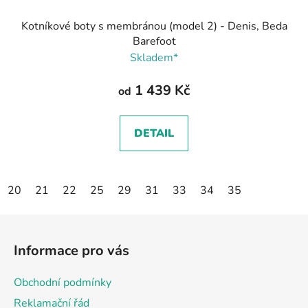
Kotníkové boty s membránou (model 2) - Denis, Beda
Barefoot
Skladem*
1 439 Kč
od
DETAIL
20
21
22
25
29
31
33
34
35
Z
á
Informace pro vás
p
a
Obchodní podmínky
t
Reklamační řád