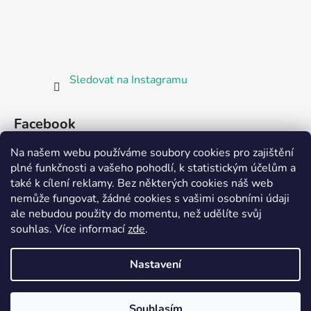
Sledovat na Instagramu
Facebook
Na našem webu používáme soubory cookies pro zajištění
plné funkčnosti a vašeho pohodlí, k statistickým účelům a
také k cílení reklamy. Bez některých cookies náš web
nemůže fungovat, žádné cookies s vašimi osobními údaji
ale nebudou použity do momentu, než udělíte svůj
Partnerská prodejna Barefoot Plzeň
souhlas
.
Více informací
zde
.
Nastavení
Vytvořil Shoptet
Souhlasím