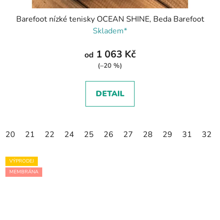
Barefoot nízké tenisky OCEAN SHINE, Beda Barefoot
Skladem*
1 063 Kč
od
(–20 %)
DETAIL
20
21
22
24
25
26
27
28
29
31
32
VÝPRODEJ
MEMBRÁNA