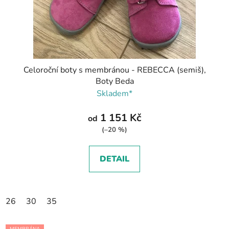
Celoroční boty s membránou - REBECCA (semiš),
Boty Beda
Skladem*
1 151 Kč
od
(–20 %)
DETAIL
26
30
35