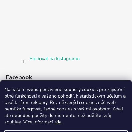
Sledovat na Instagramu
Facebook
Na našem webu používáme soubory cookies pro zajištění
plné funkčnosti a vašeho pohodlí, k statistickým účelům a
také k cílení reklamy. Bez některých cookies náš web
nemůže fungovat, žádné cookies s vašimi osobními údaji
ale nebudou použity do momentu, než udělíte svůj
Partnerská prodejna Barefoot Plzeň
souhlas
.
Více informací
zde
.