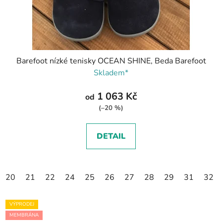
Barefoot nízké tenisky OCEAN SHINE, Beda Barefoot
Skladem*
1 063 Kč
od
(–20 %)
DETAIL
20
21
22
24
25
26
27
28
29
31
32
VÝPRODEJ
MEMBRÁNA