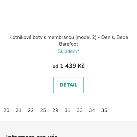
Kotníkové boty s membránou (model 2) - Denis, Beda
Barefoot
Skladem*
1 439 Kč
od
DETAIL
20
21
22
25
29
31
33
34
35
Z
á