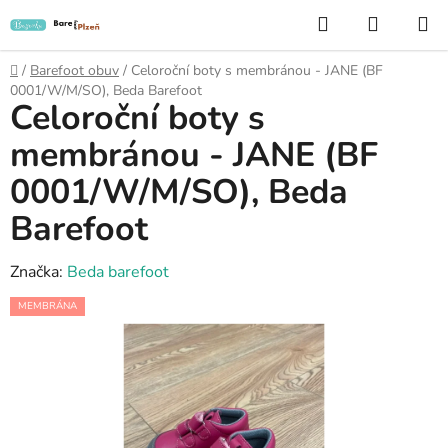
Přejít
Hledat
NÁKUP
na
KOŠÍK
obsah
Domů
/
Barefoot obuv
/
Celoroční boty s membránou - JANE (BF
0001/W/M/SO), Beda Barefoot
Celoroční boty s
membránou - JANE (BF
0001/W/M/SO), Beda
Barefoot
Značka:
Beda barefoot
MEMBRÁNA