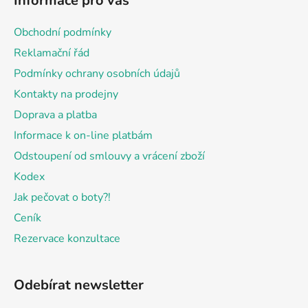
Informace pro vás
p
a
Obchodní podmínky
t
Reklamační řád
í
Podmínky ochrany osobních údajů
Kontakty na prodejny
Doprava a platba
Informace k on-line platbám
Odstoupení od smlouvy a vrácení zboží
Kodex
Jak pečovat o boty?!
Ceník
Rezervace konzultace
Odebírat newsletter