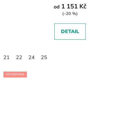
1 151 Kč
od
(–20 %)
DETAIL
21
22
24
25
MEMBRÁNA