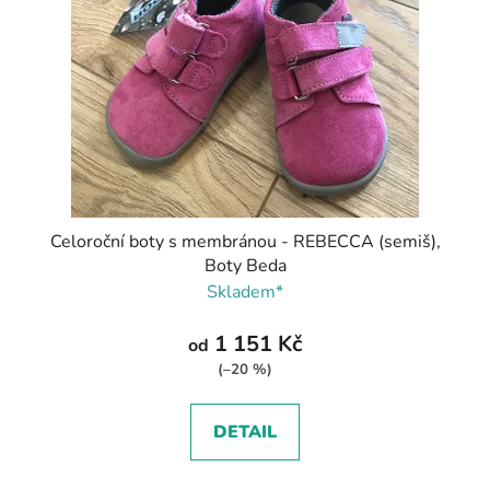
Celoroční boty s membránou - REBECCA (semiš),
Boty Beda
Skladem*
1 151 Kč
od
(–20 %)
DETAIL