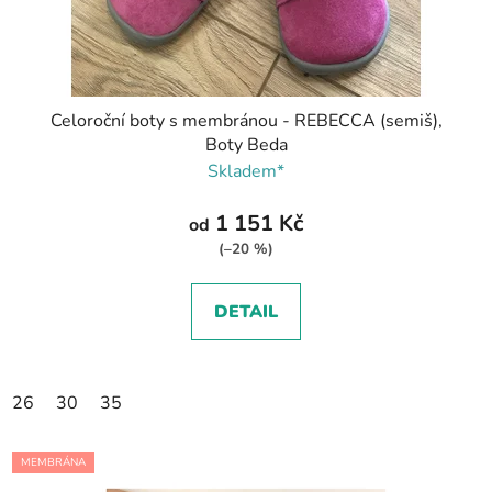
Celoroční boty s membránou - REBECCA (semiš),
Boty Beda
Skladem*
1 151 Kč
od
(–20 %)
DETAIL
26
30
35
MEMBRÁNA