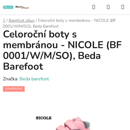
Přejít
Hledat
NÁKUP
na
KOŠÍK
obsah
Domů
/
Barefoot obuv
/
Celoroční boty s membránou - NICOLE (BF
0001/W/M/SO), Beda Barefoot
Celoroční boty s
membránou - NICOLE (BF
0001/W/M/SO), Beda
Barefoot
Značka:
Beda barefoot
MEMBRÁNA