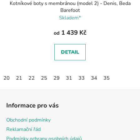
Kotníkové boty s membránou (model 2) - Denis, Beda
Barefoot
Skladem*
1 439 Kč
od
DETAIL
20
21
22
25
29
31
33
34
35
Z
á
Informace pro vás
p
a
Obchodní podmínky
t
Reklamační řád
í
Podmínky ochrany osobních údajů