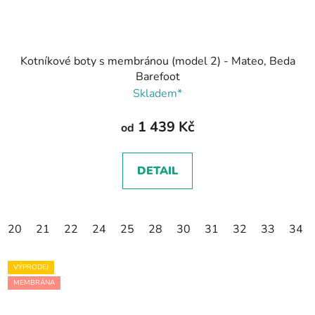
Kotníkové boty s membránou (model 2) - Mateo, Beda
Barefoot
Skladem*
1 439 Kč
od
DETAIL
20
21
22
24
25
28
30
31
32
33
34
VÝPRODEJ
MEMBRÁNA