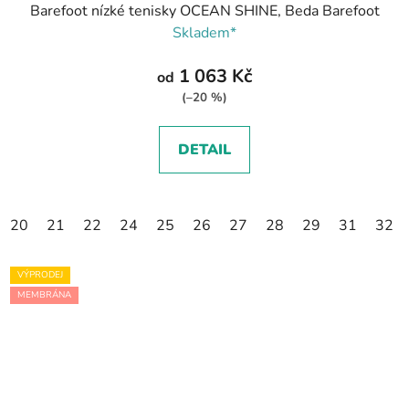
Barefoot nízké tenisky OCEAN SHINE, Beda Barefoot
Skladem*
1 063 Kč
od
(–20 %)
DETAIL
20
21
22
24
25
26
27
28
29
31
32
VÝPRODEJ
MEMBRÁNA