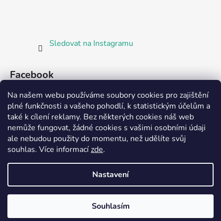
Sledovat na Instagramu
Facebook
Na našem webu používáme soubory cookies pro zajištění
plné funkčnosti a vašeho pohodlí, k statistickým účelům a
také k cílení reklamy. Bez některých cookies náš web
nemůže fungovat, žádné cookies s vašimi osobními údaji
ale nebudou použity do momentu, než udělíte svůj
Partnerská prodejna Barefoot Plzeň
souhlas
.
Více informací
zde
.
Nastavení
Vytvořil Shoptet
Souhlasím
Copyright 2026
Bosorka Plzeň
. Všechna práva
vyhrazena.