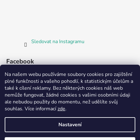
Sledovat na Instagramu
Facebook
Na našem webu používáme soubory cookies pro zajištění
plné funkčnosti a vašeho pohodlí, k statistickým účelům a
také k cílení reklamy. Bez některých cookies náš web
nemůže fungovat, žádné cookies s vašimi osobními údaji
ale nebudou použity do momentu, než udělíte svůj
Partnerská prodejna Barefoot Plzeň
souhlas
.
Více informací
zde
.
Nastavení
Vytvořil Shoptet