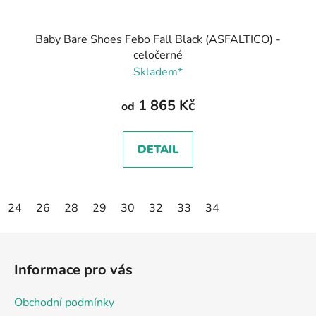
Baby Bare Shoes Febo Fall Black (ASFALTICO) -
celočerné
Skladem*
1 865 Kč
od
DETAIL
24
26
28
29
30
32
33
34
Z
á
Informace pro vás
p
a
Obchodní podmínky
t