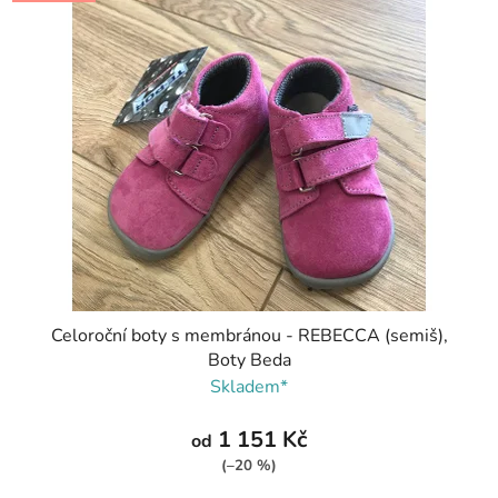
Celoroční boty s membránou - REBECCA (semiš),
Boty Beda
Skladem*
1 151 Kč
od
(–20 %)