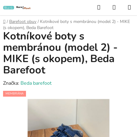
Přejít
Hledat
NÁKUP
na
KOŠÍK
obsah
Domů
/
Barefoot obuv
/
Kotníkové boty s membránou (model 2) - MIKE
(s okopem), Beda Barefoot
Kotníkové boty s
membránou (model 2) -
MIKE (s okopem), Beda
Barefoot
Značka:
Beda barefoot
MEMBRÁNA