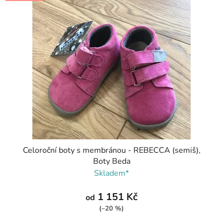
Celoroční boty s membránou - REBECCA (semiš),
Boty Beda
Skladem*
1 151 Kč
od
(–20 %)