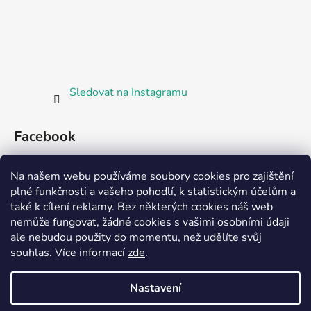
Sledovat na Instagramu
Facebook
Bosorka Plzeň
Na našem webu používáme soubory cookies pro zajištění
plné funkčnosti a vašeho pohodlí, k statistickým účelům a
také k cílení reklamy. Bez některých cookies náš web
nemůže fungovat, žádné cookies s vašimi osobními údaji
ale nebudou použity do momentu, než udělíte svůj
Partnerská prodejna Barefoot Plzeň
souhlas
.
Více informací
zde
.
Nastavení