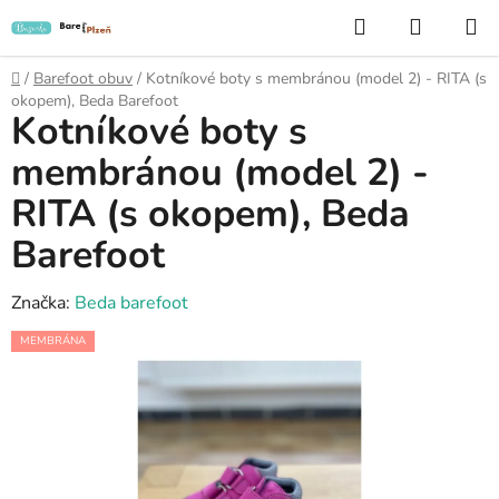
Přejít
Hledat
NÁKUP
na
KOŠÍK
obsah
Domů
/
Barefoot obuv
/
Kotníkové boty s membránou (model 2) - RITA (s
okopem), Beda Barefoot
Kotníkové boty s
membránou (model 2) -
RITA (s okopem), Beda
Barefoot
Značka:
Beda barefoot
MEMBRÁNA