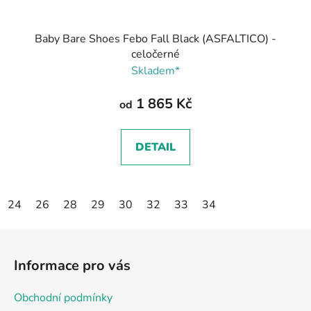
Baby Bare Shoes Febo Fall Black (ASFALTICO) -
celočerné
Skladem*
1 865 Kč
od
DETAIL
24
26
28
29
30
32
33
34
Z
á
Informace pro vás
p
a
Obchodní podmínky
t