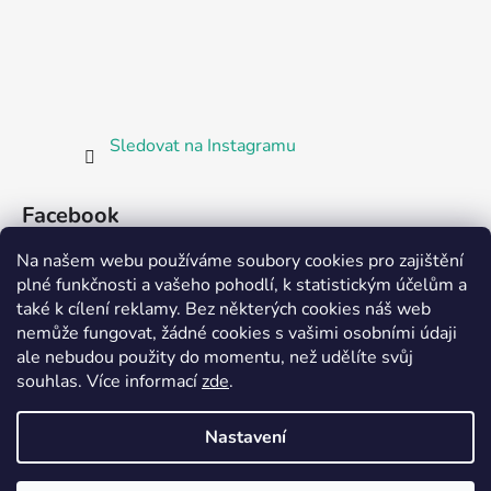
Sledovat na Instagramu
Facebook
Na našem webu používáme soubory cookies pro zajištění
plné funkčnosti a vašeho pohodlí, k statistickým účelům a
také k cílení reklamy. Bez některých cookies náš web
nemůže fungovat, žádné cookies s vašimi osobními údaji
ale nebudou použity do momentu, než udělíte svůj
Partnerská prodejna Barefoot Plzeň
souhlas
.
Více informací
zde
.
Nastavení
Vytvořil Shoptet