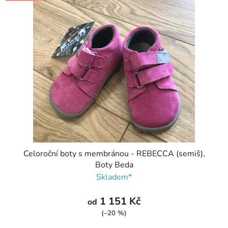
Celoroční boty s membránou - REBECCA (semiš),
Boty Beda
Skladem*
1 151 Kč
od
(–20 %)