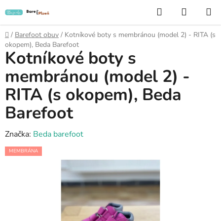
Přejít
Hledat
NÁKUP
na
KOŠÍK
obsah
Domů
/
Barefoot obuv
/
Kotníkové boty s membránou (model 2) - RITA (s
okopem), Beda Barefoot
Kotníkové boty s
membránou (model 2) -
RITA (s okopem), Beda
Barefoot
Značka:
Beda barefoot
MEMBRÁNA