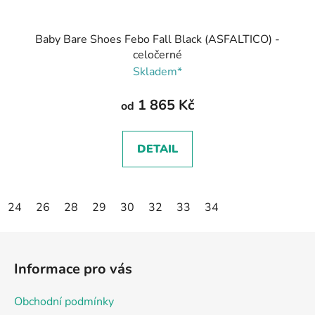
Baby Bare Shoes Febo Fall Black (ASFALTICO) -
celočerné
Skladem*
1 865 Kč
od
DETAIL
24
26
28
29
30
32
33
34
Z
á
Informace pro vás
p
a
Obchodní podmínky
t