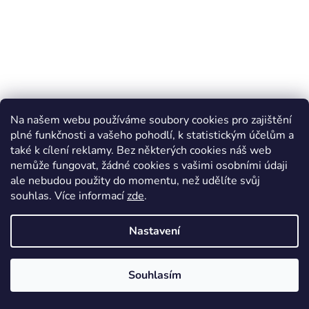
Na našem webu používáme soubory cookies pro zajištění
plné funkčnosti a vašeho pohodlí, k statistickým účelům a
také k cílení reklamy. Bez některých cookies náš web
nemůže fungovat, žádné cookies s vašimi osobními údaji
ale nebudou použity do momentu, než udělíte svůj
souhlas
.
Více informací
zde
.
Dámské barefoot tenisky FRODDO F Motion - černá
Skladem v Barefoot Plzeň
Nastavení
2 040 Kč
Souhlasím
DETAIL