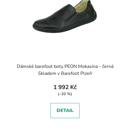
p
k
r
t
o
ů
d
u
k
t
ů
Dámské barefoot boty PEON Mokasína - černá
Skladem v Barefoot Plzeň
1 992 Kč
(–20 %)
DETAIL