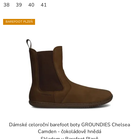
38
39
40
41
BAREFOOT PLZEŇ
Dámské celoroční barefoot boty GROUNDIES Chelsea
Camden - čokoládově hnědá
Skladem v Barefoot Plzeň