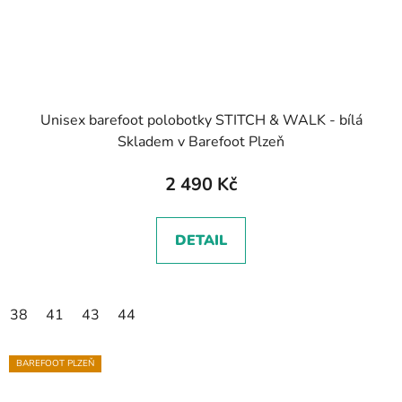
Unisex barefoot polobotky STITCH & WALK - bílá
Skladem v Barefoot Plzeň
2 490 Kč
DETAIL
38
41
43
44
BAREFOOT PLZEŇ