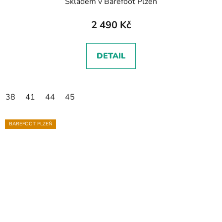
Skladem v Barefoot Plzeň
2 490 Kč
DETAIL
38
41
44
45
BAREFOOT PLZEŇ