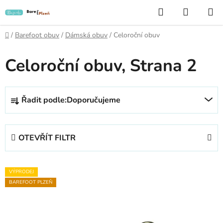
Přejít
Hledat
NÁKUP
na
KOŠÍK
obsah
Domů
/
Barefoot obuv
/
Dámská obuv
/
Celoroční obuv
Celoroční obuv
, Strana 2
Ř
Řadit podle:
Doporučujeme
a
z
e
OTEVŘÍT FILTR
n
í
V
p
VÝPRODEJ
ý
r
BAREFOOT PLZEŇ
p
o
i
d
s
u