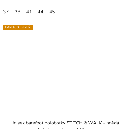
37
38
41
44
45
BAREFOOT PLZEŇ
Unisex barefoot polobotky STITCH & WALK - hnědá