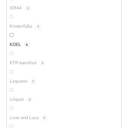
JOMA
0
Kinderfüße
0
KOEL
6
KTR barefoot
0
Leguano
0
Liliputi
0
Livie and Luca
0