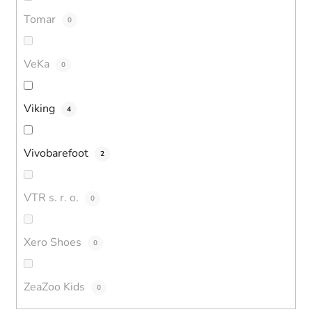
Tomar
0
VeKa
0
Viking
4
Vivobarefoot
2
VTR s. r. o.
0
Xero Shoes
0
ZeaZoo Kids
0