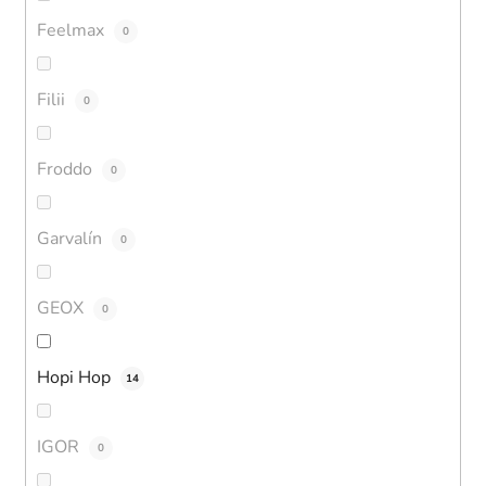
Feelmax
0
Filii
0
Froddo
0
Garvalín
0
GEOX
0
Hopi Hop
14
IGOR
0