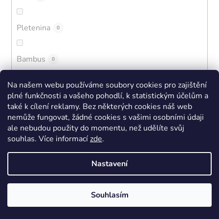
Pletenina
0
Bambus
0
Na našem webu používáme soubory cookies pro zajištění
Kaučuk
0
plné funkčnosti a vašeho pohodlí, k statistickým účelům a
také k cílení reklamy. Bez některých cookies náš web
nemůže fungovat, žádné cookies s vašimi osobními údaji
EVA + BLOOM
0
ale nebudou použity do momentu, než udělíte svůj
souhlas
.
Více informací
zde
.
Polyamidové mikrovlákno
0
Nastavení
Syntetická kůže
0
Souhlasím
Mikrovlákno
0