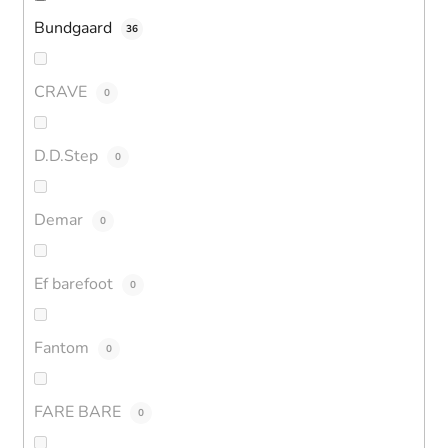
Bundgaard
36
CRAVE
0
D.D.Step
0
Demar
0
Ef barefoot
0
Fantom
0
FARE BARE
0