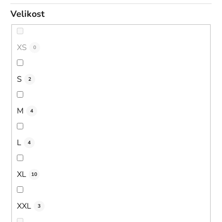
Velikost
XS
0
S
2
M
4
L
4
XL
10
XXL
3