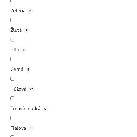
Zelená
6
Žlutá
8
Bílá
0
Černá
5
Růžová
22
Tmavě modrá
9
Fialová
1