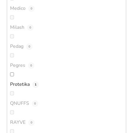
Medico
0
Milash
0
Pedag
0
Pegres
0
Protetika
1
QNUFFS
0
RAYVE
0