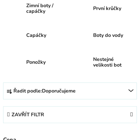
Zimní boty /
První krůčky
capáčky
Capáčky
Boty do vody
Nestejné
Ponožky
velikosti bot
Ř
Řadit podle:
Doporučujeme
a
z
e
ZAVŘÍT FILTR
n
í
p
Cena