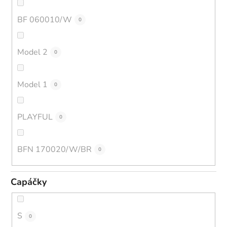
BF 060010/W
0
Model 2
0
Model 1
0
PLAYFUL
0
BFN 170020/W/BR
0
Capáčky
S
0