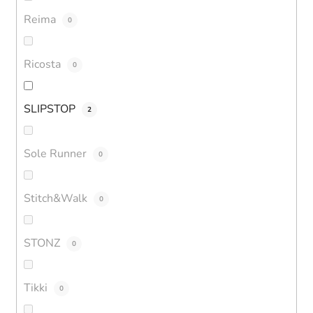
Reima
0
Ricosta
0
SLIPSTOP
2
Sole Runner
0
Stitch&Walk
0
STONZ
0
Tikki
0