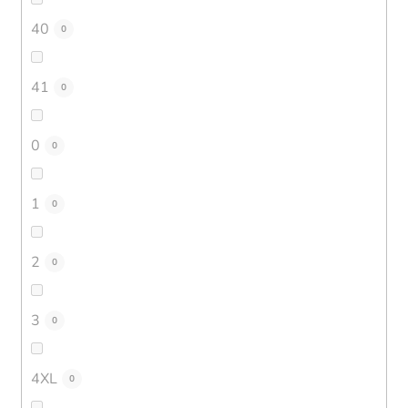
40
0
41
0
0
0
1
0
2
0
3
0
4XL
0