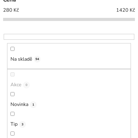
r
o
280
Kč
1420
Kč
d
u
k
t
ů
Na skladě
94
Akce
0
Novinka
1
Tip
3