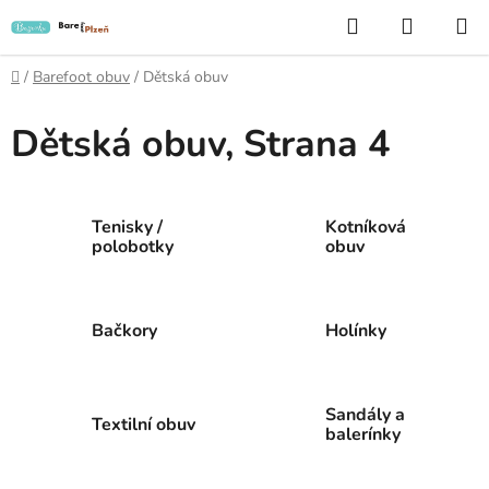
Přejít
Hledat
NÁKUP
na
KOŠÍK
obsah
Domů
/
Barefoot obuv
/
Dětská obuv
Dětská obuv
, Strana 4
Tenisky /
Kotníková
polobotky
obuv
Bačkory
Holínky
Sandály a
Textilní obuv
balerínky