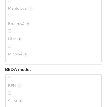
Mentolová
0
Bronzová
0
Lilac
0
Mintová
0
BEDA model
BFN
0
SLIM
0