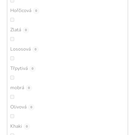
Hořčicová
0
Zlatá
0
Lososová
0
Třpytivá
0
mobrá
0
Olivová
0
Khaki
0