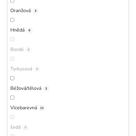
Oranžová
3
Hnědá
6
Bordó
0
Tyrkysová
0
Béžová/tělová
3
Vícebarevná
11
šedá
0