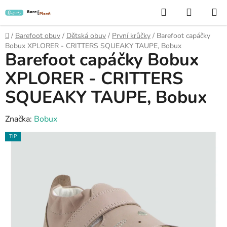
Přejít
Hledat
NÁKUP
na
KOŠÍK
obsah
Domů
/
Barefoot obuv
/
Dětská obuv
/
První krůčky
/
Barefoot capáčky
Bobux XPLORER - CRITTERS SQUEAKY TAUPE, Bobux
Barefoot capáčky Bobux
XPLORER - CRITTERS
SQUEAKY TAUPE, Bobux
Značka:
Bobux
TIP