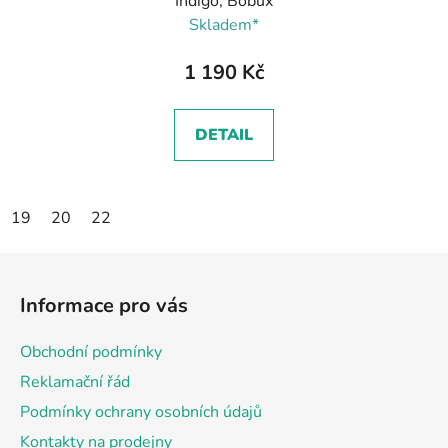
Indigo, Bobux
Skladem*
1 190 Kč
DETAIL
19
20
22
Z
á
Informace pro vás
p
a
Obchodní podmínky
t
Reklamační řád
í
Podmínky ochrany osobních údajů
Kontakty na prodejny