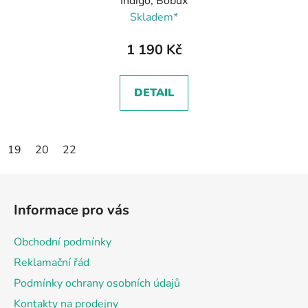
Indigo, Bobux
Skladem*
1 190 Kč
DETAIL
19
20
22
Z
á
Informace pro vás
p
a
Obchodní podmínky
t
Reklamační řád
í
Podmínky ochrany osobních údajů
Kontakty na prodejny