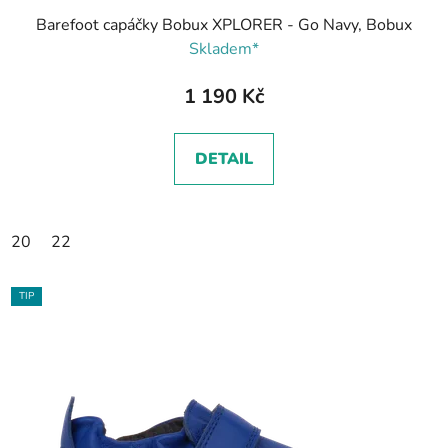
Barefoot capáčky Bobux XPLORER - Go Navy, Bobux
Skladem*
1 190 Kč
DETAIL
20
22
TIP