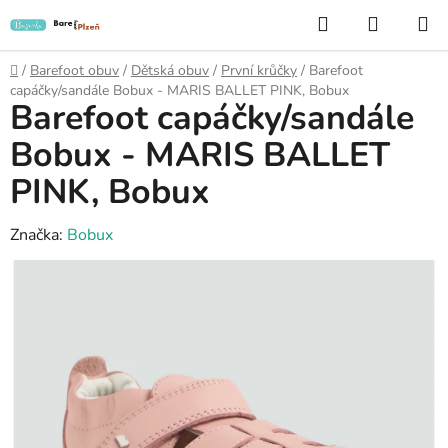
Přejít
Hledat
NÁKUP
na
KOŠÍK
obsah
Domů
/
Barefoot obuv
/
Dětská obuv
/
První krůčky
/
Barefoot
capáčky/sandále Bobux - MARIS BALLET PINK, Bobux
Barefoot capáčky/sandále
Bobux - MARIS BALLET
PINK, Bobux
Značka:
Bobux