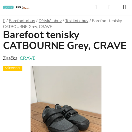
Přejít
Hledat
NÁKUP
na
KOŠÍK
obsah
Domů
/
Barefoot obuv
/
Dětská obuv
/
Textilní obuv
/
Barefoot tenisky
CATBOURNE Grey, CRAVE
Barefoot tenisky
CATBOURNE Grey, CRAVE
Značka:
CRAVE
VÝPRODEJ