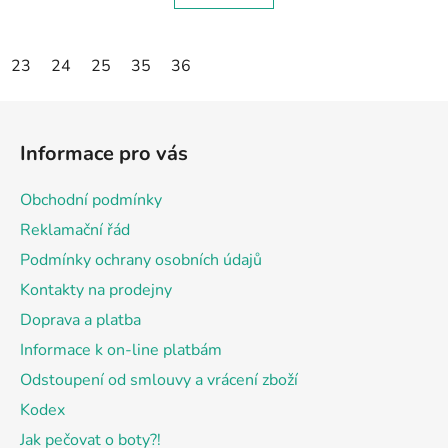
23
24
25
35
36
Z
á
Informace pro vás
p
a
Obchodní podmínky
t
Reklamační řád
í
Podmínky ochrany osobních údajů
Kontakty na prodejny
Doprava a platba
Informace k on-line platbám
Odstoupení od smlouvy a vrácení zboží
Kodex
Jak pečovat o boty?!