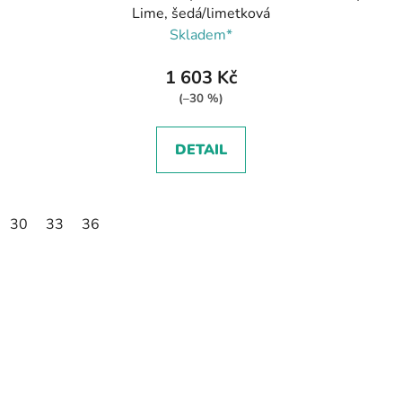
Lime, šedá/limetková
Skladem*
1 603 Kč
(–30 %)
DETAIL
30
33
36