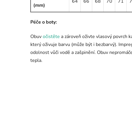
64
66
68
70
71
(mm)
Péče o boty:
Obuv
očistěte
a zároveň oživte vlasový povrch k
který oživuje barvu (může být i bezbarvý). Impr
odolnost vůči vodě a zašpinění. Obuv nepromáče
tepla.