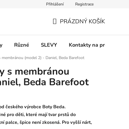
Přihlášení
Registrace
 a platba
Informace k on-line platbám
Odstoupení od smlou
PRÁZDNÝ KOŠÍK
NÁKUPNÍ
KOŠÍK
y
Různé
SLEVY
Kontakty na prodejny
s membránou (model 2) - Daniel, Beda Barefoot
ty s membránou
aniel, Beda Barefoot
od českého výrobce Boty Beda.
né pro děti, které mají tvar prstů do
í palce, špice není zkosená. Pro vyšší nárt,