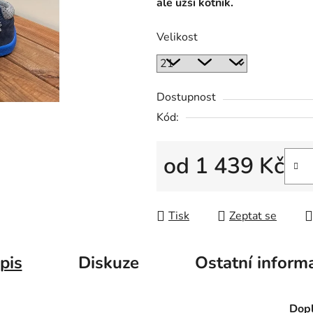
ale užší kotník.
Velikost
Dostupnost
Kód:
od
1 439 Kč
Měrná cena:
Tisk
Zeptat se
pis
Diskuze
Ostatní inform
Dopl