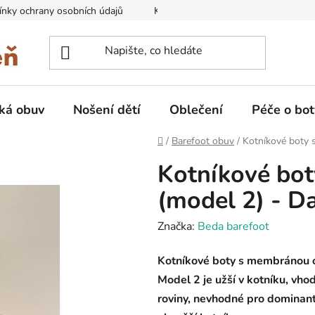
nky ochrany osobních údajů
Kontakty na prodejny
Doprava
ká obuv
Nošení dětí
Oblečení
Péče o bot
Domů
/
Barefoot obuv
/
Kotníkové boty 
Kotníkové bo
(model 2) - D
Značka:
Beda barefoot
Kotníkové boty s membránou 
Model 2 je užší v kotníku, vhod
roviny, nevhodné pro dominantn