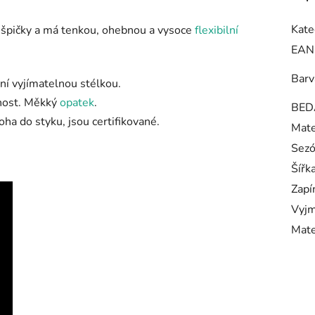
Kate
 špičky a má tenkou, ohebnou a vysoce
flexibilní
EAN
Barv
ní vyjímatelnou stélkou.
čnost. Měkký
opatek
.
BED
oha do styku, jsou certifikované.
Mate
Sez
Šířk
Zapí
Vyjm
Mate