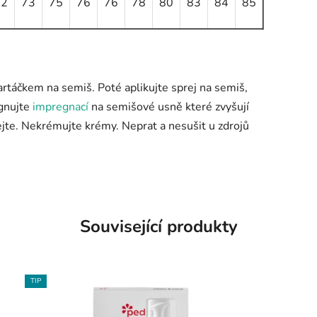
72
73
75
76
76
78
80
83
84
85
artáčkem na semiš. Poté aplikujte sprej na semiš,
egnujte
impregnací
na semišové usně které zvyšují
jte. Nekrémujte krémy. Neprat a nesušit u zdrojů
Související produkty
TIP