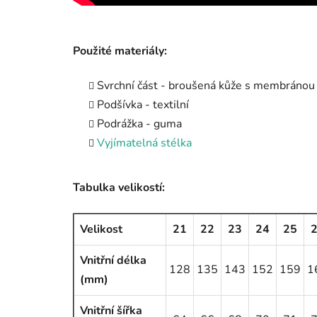
Použité materiály:
Svrchní část - broušená kůže s membránou
Podšívka - textilní
Podrážka - guma
Vyjímatelná stélka
Tabulka velikostí:
Velikost
21
22
23
24
25
Vnitřní délka
128
135
143
152
159
1
(mm)
Vnitřní šířka