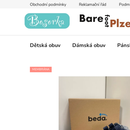
Přejít
Obchodní podmínky
Reklamační řád
Podmí
na
obsah
Dětská obuv
Dámská obuv
Páns
MEMBRÁNA