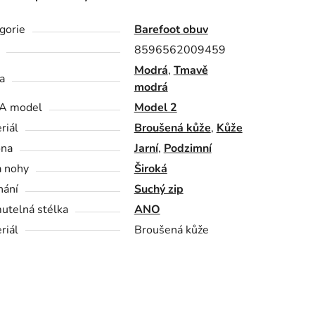
gorie
Barefoot obuv
8596562009459
Modrá
,
Tmavě
a
modrá
A model
Model 2
riál
Broušená kůže
,
Kůže
óna
Jarní
,
Podzimní
a nohy
Široká
nání
Suchý zip
utelná stélka
ANO
riál
Broušená kůže