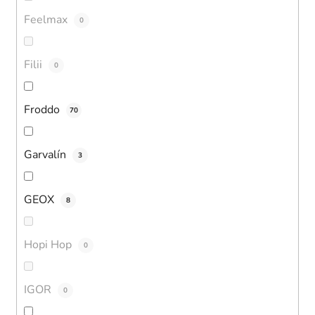
Feelmax
0
Filii
0
Froddo
70
Garvalín
3
GEOX
8
Hopi Hop
0
IGOR
0