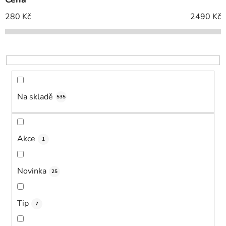
r
o
280
Kč
2490
Kč
d
u
k
t
ů
Na skladě
535
Akce
1
Novinka
25
Tip
7