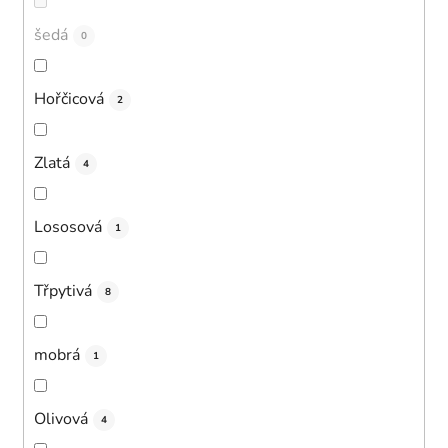
šedá
0
Hořčicová
2
Zlatá
4
Lososová
1
Třpytivá
8
mobrá
1
Olivová
4