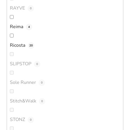
RAYVE
0
Reima
4
Ricosta
20
SLIPSTOP
0
Sole Runner
0
Stitch&Walk
0
STONZ
0