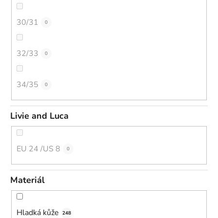
30/31
0
32/33
0
34/35
0
Livie and Luca
EU 24 /US 8
0
Materiál
Hladká kůže
248