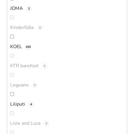
JOMA
2
Kinderfüße
0
KOEL
100
KTR barefoot
0
Leguano
0
Liliputi
4
Livie and Luca
0