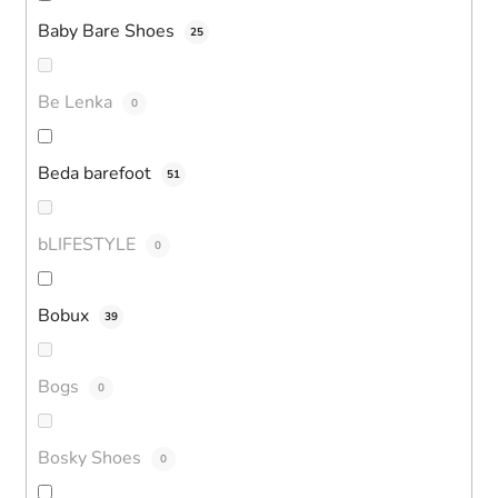
Baby Bare Shoes
25
Be Lenka
0
Beda barefoot
51
bLIFESTYLE
0
Bobux
39
Bogs
0
Bosky Shoes
0