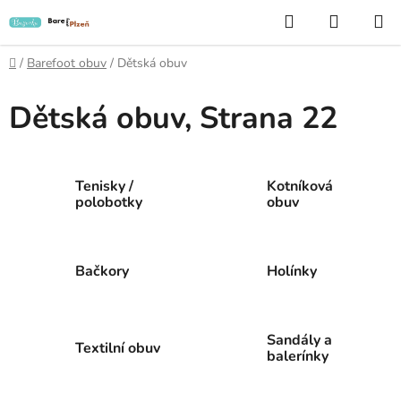
Přejít
Hledat
NÁKUP
na
KOŠÍK
obsah
Domů
/
Barefoot obuv
/
Dětská obuv
Dětská obuv
, Strana 22
Tenisky /
Kotníková
polobotky
obuv
Bačkory
Holínky
Sandály a
Textilní obuv
balerínky