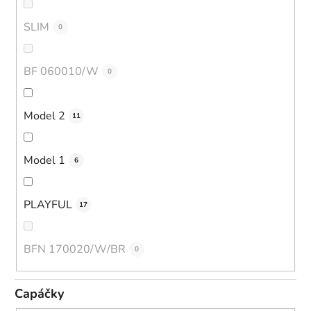
SLIM
0
BF 060010/W
0
Model 2
11
Model 1
6
PLAYFUL
17
BFN 170020/W/BR
0
Capáčky