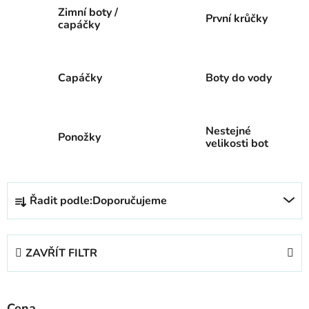
Zimní boty /
První krůčky
capáčky
Capáčky
Boty do vody
Nestejné
Ponožky
velikosti bot
Ř
Řadit podle:
Doporučujeme
a
z
e
ZAVŘÍT FILTR
n
í
p
Cena