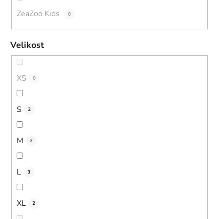
ZeaZoo Kids
0
Velikost
XS
0
S
2
M
2
L
3
XL
2