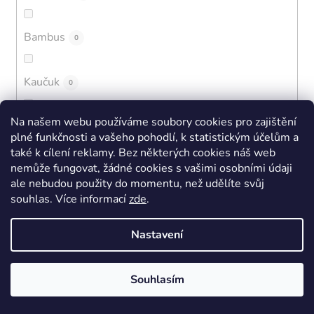
Bambus
0
Kaučuk
0
Na našem webu používáme soubory cookies pro zajištění
EVA + BLOOM
0
plné funkčnosti a vašeho pohodlí, k statistickým účelům a
také k cílení reklamy. Bez některých cookies náš web
nemůže fungovat, žádné cookies s vašimi osobními údaji
Polyamidové mikrovlákno
0
ale nebudou použity do momentu, než udělíte svůj
souhlas
.
Více informací
zde
.
Syntetická kůže
0
Nastavení
Mikrovlákno
4
Souhlasím
High/Tech
5