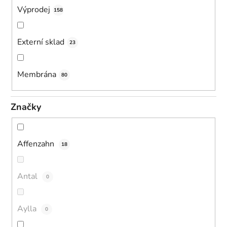
Výprodej
158
Externí sklad
23
Membrána
80
Značky
Affenzahn
18
Antal
0
Aylla
0