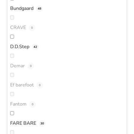
Bundgaard
48
CRAVE
0
D.D.Step
42
Demar
0
Ef barefoot
0
Fantom
0
FARE BARE
30