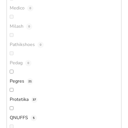
Medico
0
Milash
0
Pathikshoes
0
Pedag
0
Pegres
21
Protetika
37
QNUFFS
5