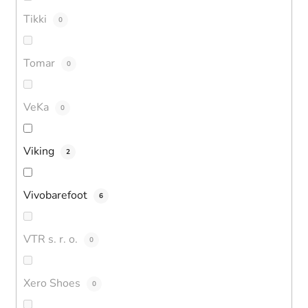
Tikki
0
Tomar
0
VeKa
0
Viking
2
Vivobarefoot
6
VTR s. r. o.
0
Xero Shoes
0