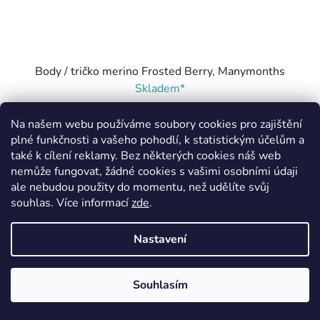
Body / tričko merino Frosted Berry, Manymonths
Skladem*
679 Kč
Na našem webu používáme soubory cookies pro zajištění
plné funkčnosti a vašeho pohodlí, k statistickým účelům a
(–30 %)
také k cílení reklamy. Bez některých cookies náš web
nemůže fungovat, žádné cookies s vašimi osobními údaji
DETAIL
ale nebudou použity do momentu, než udělíte svůj
souhlas
.
Více informací
zde
.
Newcomer 0-3m
Nastavení
Souhlasím