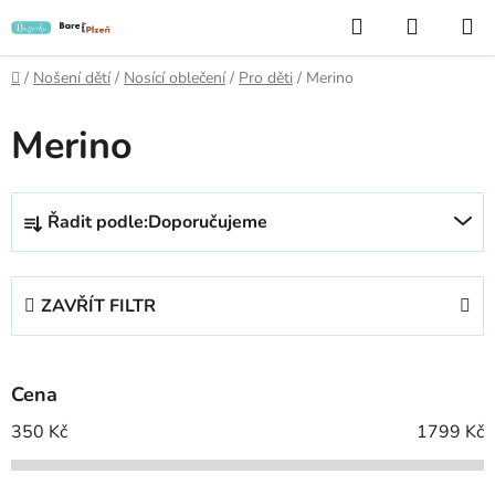
Přejít
Hledat
NÁKUP
na
KOŠÍK
obsah
Domů
/
Nošení dětí
/
Nosící oblečení
/
Pro děti
/
Merino
Merino
Ř
Řadit podle:
Doporučujeme
a
z
e
ZAVŘÍT FILTR
n
í
p
Cena
r
o
350
Kč
1799
Kč
d
u