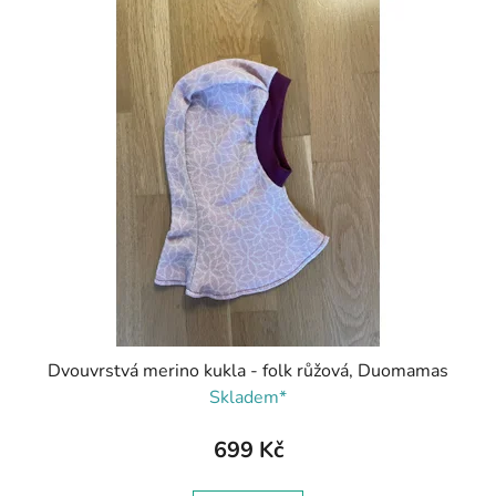
ý
p
i
s
p
r
o
d
u
k
t
ů
Dvouvrstvá merino kukla - folk růžová, Duomamas
Skladem*
699 Kč