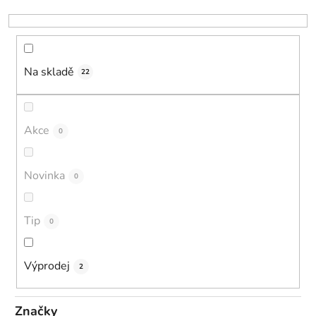
k
t
ů
Na skladě
22
Akce
0
Novinka
0
Tip
0
Výprodej
2
Značky