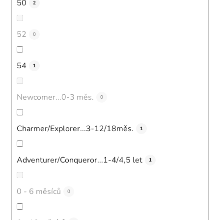
50
2
52
0
54
1
Newcomer...0-3 měs.
0
Charmer/Explorer...3-12/18měs.
1
Adventurer/Conqueror...1-4/4,5 let
1
0 - 6 měsíců
0