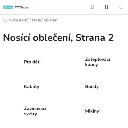
Přejít
Hledat
NÁKUP
na
KOŠÍK
obsah
Domů
/
Nošení dětí
/
Nosící oblečení
Nosící oblečení
, Strana 2
Zateplovací
Pro děti
kapsy
Kabáty
Bundy
Zavinovací
Mikiny
svetry