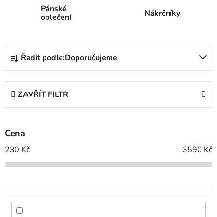
Pánské
Nákrčníky
oblečení
Ř
Řadit podle:
Doporučujeme
a
z
e
ZAVŘÍT FILTR
n
í
p
Cena
r
o
230
Kč
3590
Kč
d
u
k
t
ů