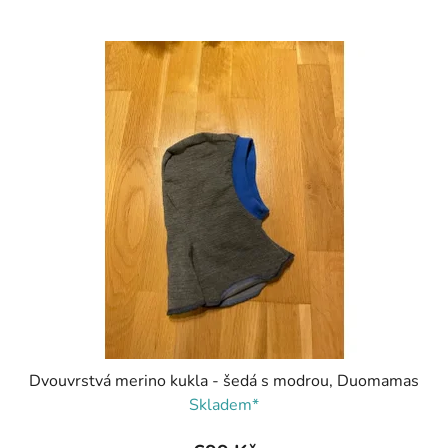
V
ý
p
i
s
p
r
o
d
u
k
t
ů
Dvouvrstvá merino kukla - šedá s modrou, Duomamas
Skladem*