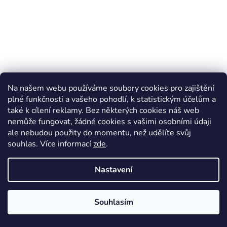
Na našem webu používáme soubory cookies pro zajištění
plné funkčnosti a vašeho pohodlí, k statistickým účelům a
také k cílení reklamy. Bez některých cookies náš web
nemůže fungovat, žádné cookies s vašimi osobními údaji
ale nebudou použity do momentu, než udělíte svůj
souhlas
.
Více informací
zde
.
Nastavení
Merino návleky do šátků a nosítek - Orli na
grafitové/grafitová, Crawler
Skladem*
Souhlasím
400 Kč