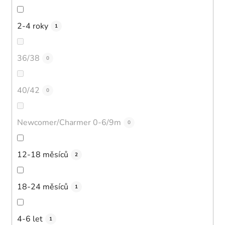
2-4 roky
1
36/38
0
40/42
0
Newcomer/Charmer 0-6/9m
0
12-18 měsíců
2
18-24 měsíců
1
4-6 let
1