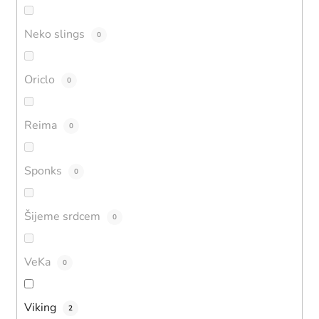
Neko slings
0
Oriclo
0
Reima
0
Sponks
0
Šijeme srdcem
0
VeKa
0
Viking
2