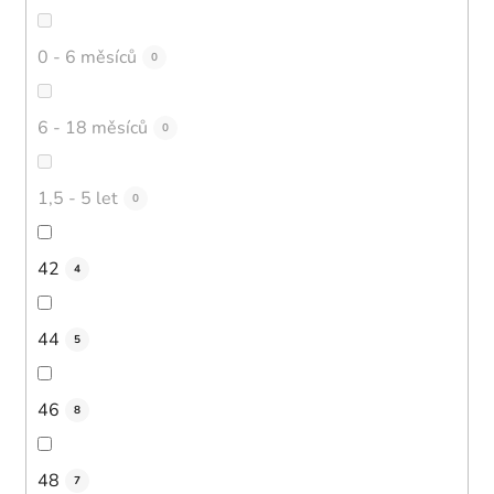
0 - 6 měsíců
0
6 - 18 měsíců
0
1,5 - 5 let
0
42
4
44
5
46
8
48
7