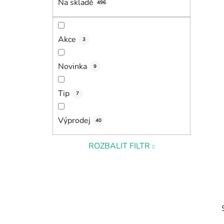
Na skladě
496
p
a
n
Akce
3
e
l
Novinka
9
Tip
7
Výprodej
40
ROZBALIT FILTR