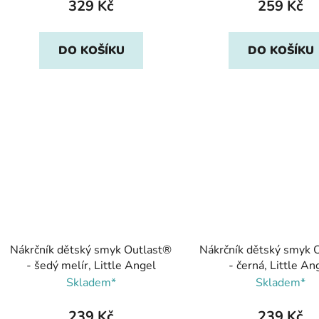
329 Kč
259 Kč
DO KOŠÍKU
DO KOŠÍKU
Nákrčník dětský smyk Outlast®
Nákrčník dětský smyk 
- šedý melír, Little Angel
- černá, Little An
Skladem*
Skladem*
239 Kč
239 Kč