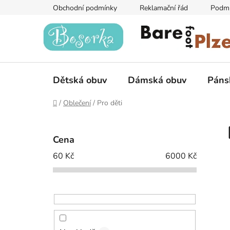
Přejít
Obchodní podmínky
Reklamační řád
Podmí
na
obsah
Dětská obuv
Dámská obuv
Páns
Domů
/
Oblečení
/
Pro děti
P
o
Cena
s
60
Kč
6000
Kč
t
r
a
n
n
í