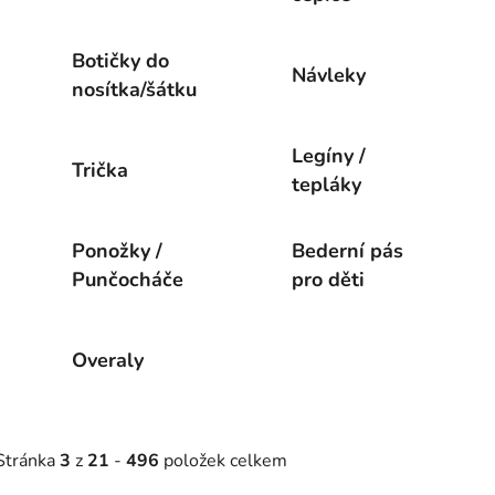
Botičky do
Návleky
nosítka/šátku
Legíny /
Trička
tepláky
Ponožky /
Bederní pás
Punčocháče
pro děti
Overaly
Stránka
3
z
21
-
496
položek celkem