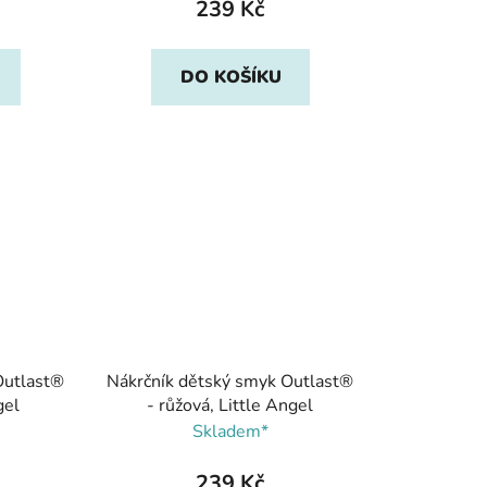
239 Kč
DO KOŠÍKU
Outlast®
Nákrčník dětský smyk Outlast®
gel
- růžová, Little Angel
Skladem*
239 Kč