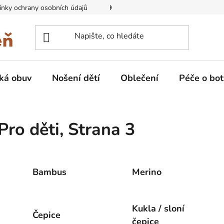
nky ochrany osobních údajů
Kontakty na prodejny
Doprava
ká obuv
Nošení dětí
Oblečení
Péče o bot
Pro děti
, Strana 3
Bambus
Merino
Kukla / sloní
Čepice
čepice