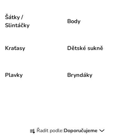
Šátky /
Body
Slintáčky
Kraťasy
Dětské sukně
Plavky
Bryndáky
Ř
Řadit podle:
Doporučujeme
a