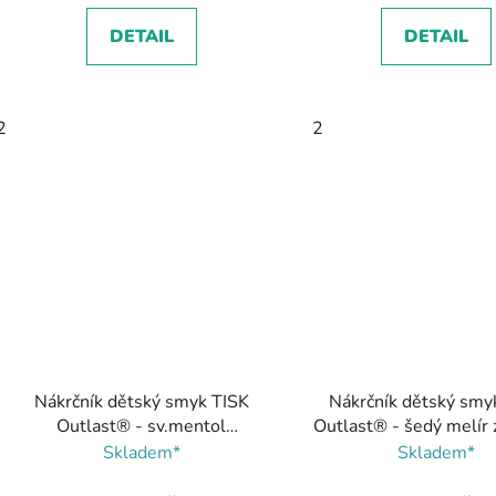
DETAIL
DETAIL
2
2
Nákrčník dětský smyk TISK
Nákrčník dětský smy
Outlast® - sv.mentol
Outlast® - šedý melír z
auta/tm.lišejník, Little Angel
Little Angel
Skladem*
Skladem*