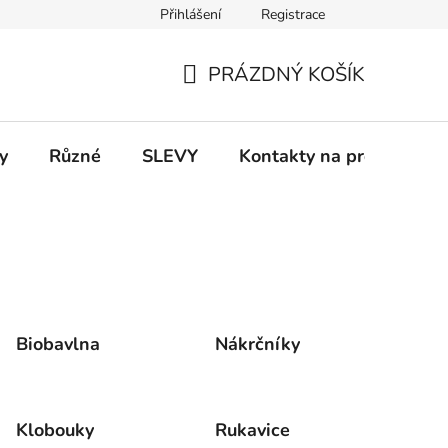
Přihlášení
Registrace
 a platba
Informace k on-line platbám
Odstoupení od smlou
PRÁZDNÝ KOŠÍK
NÁKUPNÍ
KOŠÍK
y
Různé
SLEVY
Kontakty na prodejny
Biobavlna
Nákrčníky
Klobouky
Rukavice