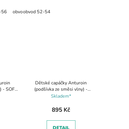
-56
obvod 50-52
obvod 52-54
uroin
Dětské capáčky Anturoin
y) - SOFT
(podšívka ze směsi vlny) -
a
BLOOMING LILAC, Reima
Skladem*
895 Kč
DETAIL