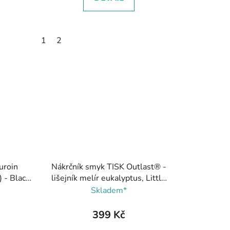
1
2
uroin
Nákrčník smyk TISK Outlast® -
 - Black,
lišejník melír eukalyptus, Little
Angel
Skladem*
399 Kč