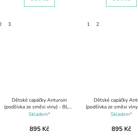
2
3
1
2
Dětské capáčky Anturoin
Dětské capáčky Ant
(podšívka ze směsi vlny) - BLUE
(podšívka ze směsi vlny)
OCEAN, Reima
Reima
Skladem*
Skladem*
895 Kč
895 Kč