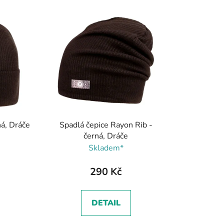
z
e
n
í
p
r
o
d
u
k
ná, Dráče
Spadlá čepice Rayon Rib -
t
černá, Dráče
ů
Skladem*
290 Kč
DETAIL