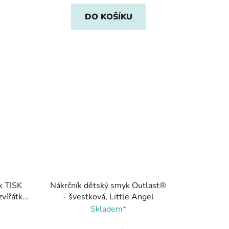
DO KOŠÍKU
k TISK
Nákrčník dětský smyk Outlast®
vířátka,
- švestková, Little Angel
Skladem*