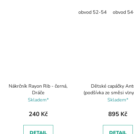
obvod 52-54
obvod 54
Nákrčník Rayon Rib - černá,
Dětské capáčky Ant
Dráče
(podšívka ze směsi vln
CORAL, Reim
Skladem*
Skladem*
240 Kč
895 Kč
DETAIL
DETAIL