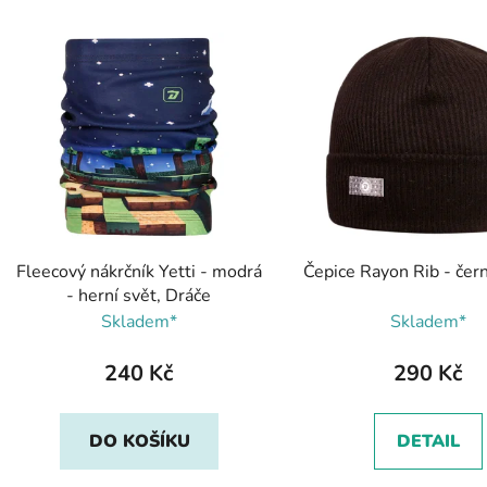
V
ý
p
s
p
r
o
d
Fleecový nákrčník Yetti - modrá
Čepice Rayon Rib - čer
u
- herní svět, Dráče
k
Skladem*
Skladem*
t
ů
240 Kč
290 Kč
DO KOŠÍKU
DETAIL