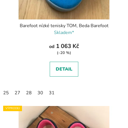
Barefoot nízké tenisky TOM, Beda Barefoot
Skladem*
1 063 Kč
od
(–20 %)
DETAIL
25
27
28
30
31
VÝPRODEJ