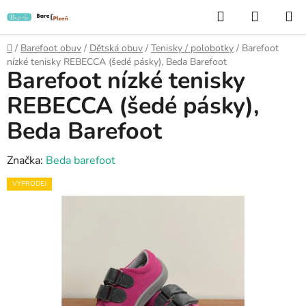
Přejít
Hledat
NÁKUP
na
KOŠÍK
obsah
Domů
/
Barefoot obuv
/
Dětská obuv
/
Tenisky / polobotky
/
Barefoot
nízké tenisky REBECCA (šedé pásky), Beda Barefoot
Barefoot nízké tenisky
REBECCA (šedé pásky),
Beda Barefoot
Značka:
Beda barefoot
VÝPRODEJ