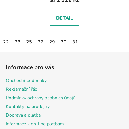
1 329 Kč
od
DETAIL
22
23
25
27
29
30
31
Z
á
Informace pro vás
p
a
Obchodní podmínky
t
Reklamační řád
í
Podmínky ochrany osobních údajů
Kontakty na prodejny
Doprava a platba
Informace k on-line platbám