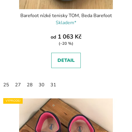
Barefoot nízké tenisky TOM, Beda Barefoot
Skladem*
1 063 Kč
od
(–20 %)
DETAIL
25
27
28
30
31
VÝPRODEJ