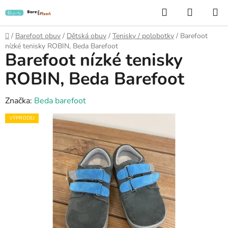
Přejít
Hledat
NÁKUP
na
KOŠÍK
obsah
Domů
/
Barefoot obuv
/
Dětská obuv
/
Tenisky / polobotky
/
Barefoot
nízké tenisky ROBIN, Beda Barefoot
Barefoot nízké tenisky
ROBIN, Beda Barefoot
Značka:
Beda barefoot
VÝPRODEJ