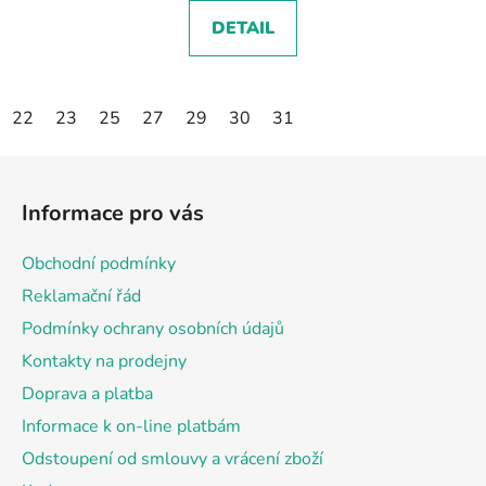
DETAIL
22
23
25
27
29
30
31
Z
á
Informace pro vás
p
a
Obchodní podmínky
t
Reklamační řád
í
Podmínky ochrany osobních údajů
Kontakty na prodejny
Doprava a platba
Informace k on-line platbám
Odstoupení od smlouvy a vrácení zboží