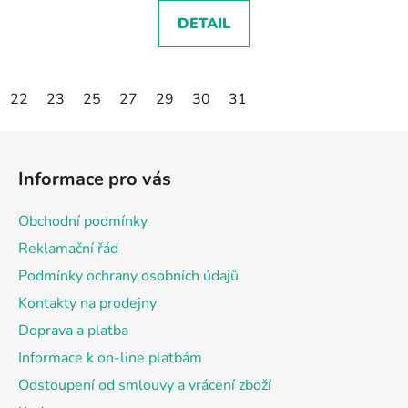
DETAIL
22
23
25
27
29
30
31
Z
á
Informace pro vás
p
a
Obchodní podmínky
t
Reklamační řád
í
Podmínky ochrany osobních údajů
Kontakty na prodejny
Doprava a platba
Informace k on-line platbám
Odstoupení od smlouvy a vrácení zboží