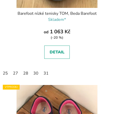
Barefoot nízké tenisky TOM, Beda Barefoot
Skladem*
1 063 Kč
od
(–20 %)
DETAIL
25
27
28
30
31
VÝPRODEJ