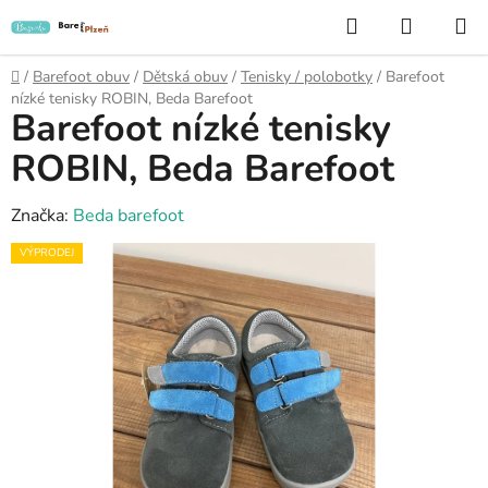
Přejít
Hledat
NÁKUP
na
KOŠÍK
obsah
Domů
/
Barefoot obuv
/
Dětská obuv
/
Tenisky / polobotky
/
Barefoot
nízké tenisky ROBIN, Beda Barefoot
Barefoot nízké tenisky
ROBIN, Beda Barefoot
Značka:
Beda barefoot
VÝPRODEJ